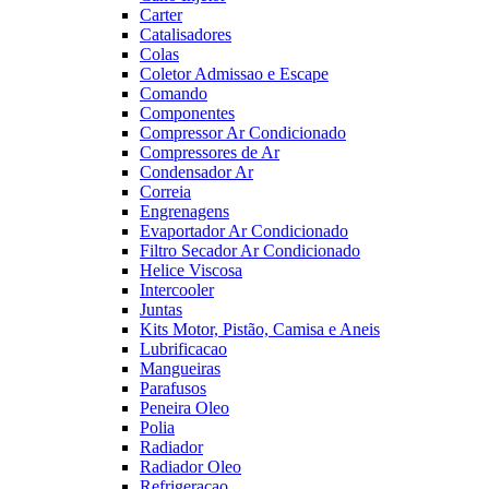
Carter
Catalisadores
Colas
Coletor Admissao e Escape
Comando
Componentes
Compressor Ar Condicionado
Compressores de Ar
Condensador Ar
Correia
Engrenagens
Evaportador Ar Condicionado
Filtro Secador Ar Condicionado
Helice Viscosa
Intercooler
Juntas
Kits Motor, Pistão, Camisa e Aneis
Lubrificacao
Mangueiras
Parafusos
Peneira Oleo
Polia
Radiador
Radiador Oleo
Refrigeracao