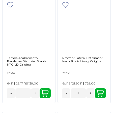
Tampa Acabamento
Protetor Lateral Catalisador
Paralama Dianteiro Scania
Iveco Stralis Hiway Original
NTG LD Original
17867
17783
6x
R$ 23,17
R$ 139,00
6x
R$ 121,50
R$ 729,00
-
+
-
+