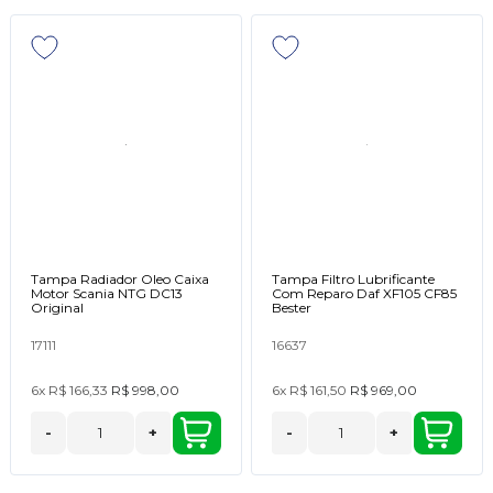
Tampa Radiador Oleo Caixa
Tampa Filtro Lubrificante
Motor Scania NTG DC13
Com Reparo Daf XF105 CF85
Original
Bester
17111
16637
6x
R$ 166,33
R$ 998,00
6x
R$ 161,50
R$ 969,00
-
+
-
+