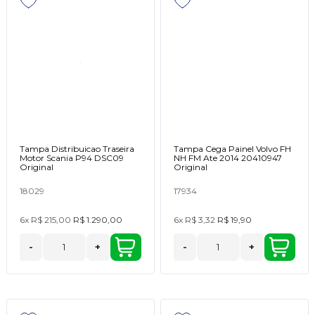
Tampa Distribuicao Traseira
Tampa Cega Painel Volvo FH
Motor Scania P94 DSC09
NH FM Ate 2014 20410947
Original
Original
18029
17934
6x
R$ 215,00
R$ 1.290,00
6x
R$ 3,32
R$ 19,90
-
+
-
+