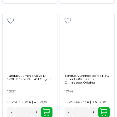
Tanque Aluminio Volvo D
Tanque Aluminio Scania NTG
520L 133 cm 21516451 Original
Super D 470L Com
Otimizador Original
16850
16744
6x
R$ 830,00
R$ 4.980,00
6x
R$ 1.448,33
R$ 8.690,00
-
+
-
+