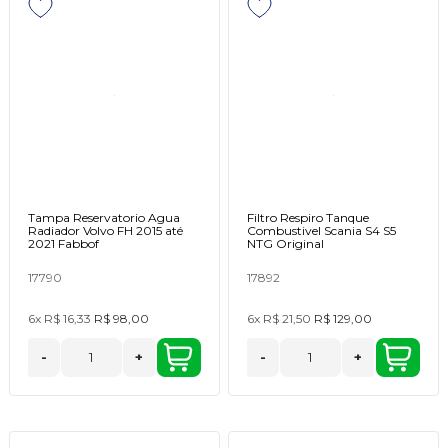
Tampa Reservatorio Agua
Filtro Respiro Tanque
Radiador Volvo FH 2015 até
Combustivel Scania S4 S5
2021 Fabbof
NTG Original
17790
17892
6x
R$ 16,33
R$ 98,00
6x
R$ 21,50
R$ 129,00
-
+
-
+