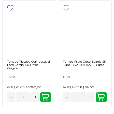
Tanque Plastico Combustivel
Tampa Filtro Diesel Scania S5
Ford Cargo 150 Litros
Euro 5 1429057 112285 Cipec
Original
17258
15221
6x
R$ 65,00
R$ 390,00
6x
R$ 14,83
R$ 89,00
-
+
-
+