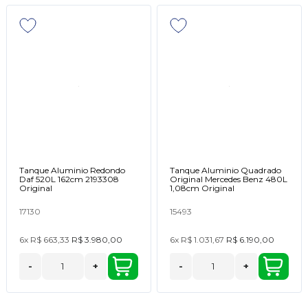
Tanque Aluminio Redondo
Tanque Aluminio Quadrado
Daf 520L 162cm 2193308
Original Mercedes Benz 480L
Original
1,08cm Original
17130
15493
6x
R$ 663,33
R$ 3.980,00
6x
R$ 1.031,67
R$ 6.190,00
-
+
-
+