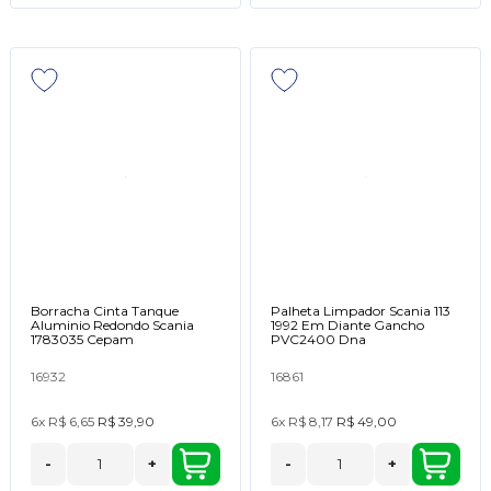
Borracha Cinta Tanque
Palheta Limpador Scania 113
Aluminio Redondo Scania
1992 Em Diante Gancho
1783035 Cepam
PVC2400 Dna
16932
16861
6x
R$ 6,65
R$ 39,90
6x
R$ 8,17
R$ 49,00
-
+
-
+