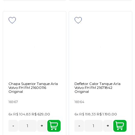
Chapa Superior Tanque Arla
Defletor Calor Tanque Arla
Volvo FH FM 21600116
Volvo FH FM 21671842
Original
Original
16967
16964
6x
R$ 104,83
R$ 629,00
6x
R$ 198,33
R$ 1.190,00
-
+
-
+