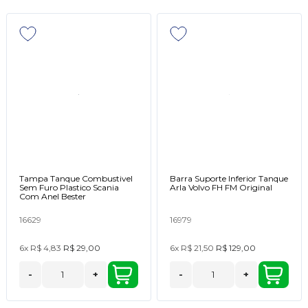
Tampa Tanque Combustivel
Barra Suporte Inferior Tanque
Sem Furo Plastico Scania
Arla Volvo FH FM Original
Com Anel Bester
16629
16979
6x
R$ 4,83
R$ 29,00
6x
R$ 21,50
R$ 129,00
-
+
-
+