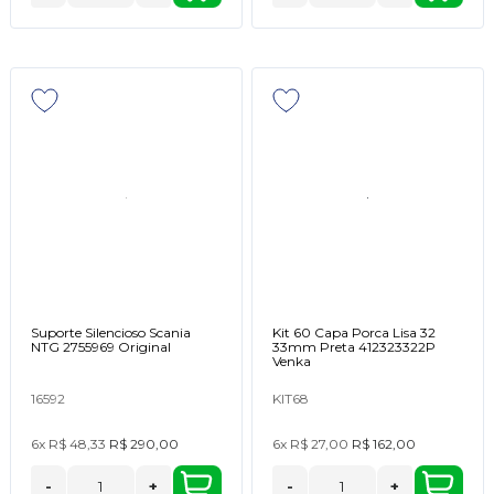
Suporte Silencioso Scania
Kit 60 Capa Porca Lisa 32
NTG 2755969 Original
33mm Preta 412323322P
Venka
16592
KIT68
6x
R$ 48,33
R$ 290,00
6x
R$ 27,00
R$ 162,00
-
+
-
+