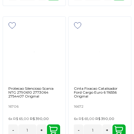
Protecao Silencioso Scania
Cinta Fixacao Catalisador
NTG 2790610 2773064
Ford Cargo Euro 6 116556
2754407 Original
Original
16706
16672
6x
R$ 65,00
R$ 390,00
6x
R$ 65,00
R$ 390,00
-
+
-
+