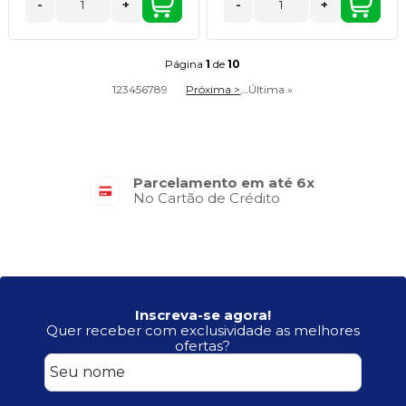
-
+
-
+
Página
1
de
10
1
2
3
4
5
6
7
8
9
Próxima >
...
Última »
Parcelamento em até 6x
No Cartão de Crédito
Inscreva-se agora!
Quer receber com exclusividade as melhores
ofertas?