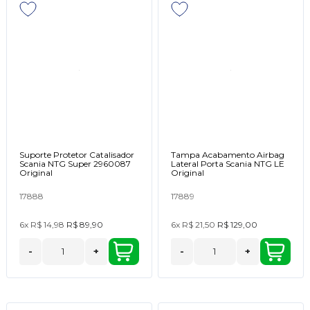
Suporte Protetor Catalisador
Tampa Acabamento Airbag
Scania NTG Super 2960087
Lateral Porta Scania NTG LE
Original
Original
17888
17889
6x
R$ 14,98
R$ 89,90
6x
R$ 21,50
R$ 129,00
-
+
-
+