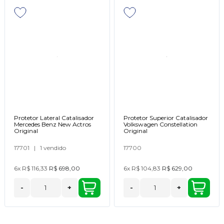
Protetor Lateral Catalisador
Protetor Superior Catalisador
Mercedes Benz New Actros
Volkswagen Constellation
Original
Original
17701
|
1 vendido
17700
6x
R$ 116,33
R$ 698,00
6x
R$ 104,83
R$ 629,00
-
+
-
+