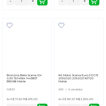
-
+
-
+
Bronzina Biela Scania 124
Kit Motor Scania Euro 5 DC13
0,50 1304564 1443857
2092020 2092021 K9720
BB068 Mahle
Mahle
10833
6151
|
6 vendidos
6x
R$ 79,83
R$ 479,00
6x
R$ 381,67
R$ 2.290,00