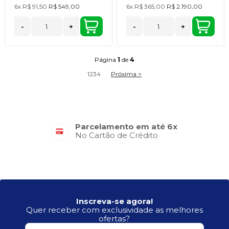
6x
R$ 91,50
R$ 549,00
6x
R$ 365,00
R$ 2.190,00
-
+
-
+
Página
1
de
4
1
2
3
4
Próxima >
Parcelamento em até 6x
No Cartão de Crédito
Inscreva-se agora!
Quer receber com exclusividade as melhores
ofertas?