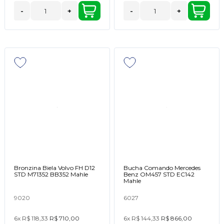
-
+
-
+
Bronzina Biela Volvo FH D12
Bucha Comando Mercedes
STD M71352 BB352 Mahle
Benz OM457 STD EC142
Mahle
9020
6027
6x
R$ 118,33
R$ 710,00
6x
R$ 144,33
R$ 866,00