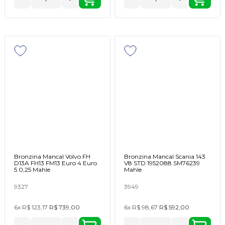
Bronzina Mancal Volvo FH
Bronzina Mancal Scania 143
D13A FH13 FM13 Euro 4 Euro
V8 STD 1952088 SM76239
5 0,25 Mahle
Mahle
9327
3949
6x
R$ 123,17
R$ 739,00
6x
R$ 98,67
R$ 592,00