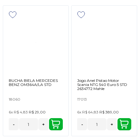
BUCHA BIELA MERCEDES
Jogo Anel Pistao Motor
BENZ OM364A/LA STD
Scania NTG 540 Euro 5 STD
2634772 Mahle
18060
17013
6x
R$ 4,83
R$ 29,00
6x
R$ 64,83
R$ 389,00
-
+
-
+