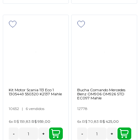
Kit Motor Scania 113 Eco 1
Bucha Comando Mercedes
1305449 550320 K2137 Mahle
Benz OM906 OM926 STD
EC097 Mahle
10652
|
6 vendidos
12778
6x
R$ 159,83
R$ 959,00
6x
R$ 70,83
R$ 425,00
-
+
-
+