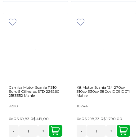
Camisa Motor Scania P310
Kit Motor Scania 124 270cv
Euro 5 Cilindros STD 226260
310cv 330cv 380cv DC9 DC11
2183352 Mahle
Mahle
9290
10244
6x
R$ 69,83
R$ 419,00
6x
R$ 298,33
R$ 1.790,00
-
+
-
+