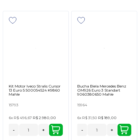
Kit Motor Iveco Stralis Cursor
Bucha Biela Mercedes Benz
13 Euro 5 500054524 K9860
OM926 Euro 3 Standart
Mahle
9060380650 Mahle
15793
15964
6x
R$ 496,67
R$ 2.980,00
6x
R$ 31,50
R$ 189,00
-
+
-
+