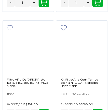
-
+
-
+
Filtro APU Daf XF105 Preto
Kit Filtro Arla Com Tampa
1681575 1821580 1891431 AL25
Scania NTG DAF Mercedes
Mahle
Benz Mahle
11580
11419
|
20 vendidos
6x
R$ 31,50
R$ 189,00
6x
R$ 33,00
R$ 198,00