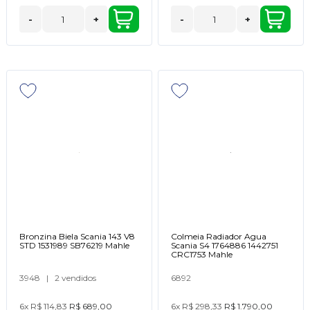
-
+
-
+
Bronzina Biela Scania 143 V8
Colmeia Radiador Agua
STD 1531989 SB76219 Mahle
Scania S4 1764886 1442751
CRC1753 Mahle
3948
|
2 vendidos
6892
6x
R$ 114,83
R$ 689,00
6x
R$ 298,33
R$ 1.790,00