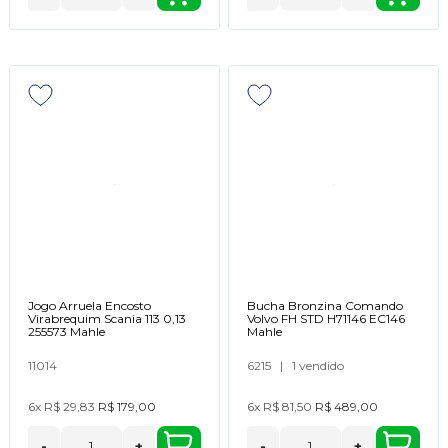
Jogo Arruela Encosto
Bucha Bronzina Comando
Virabrequim Scania 113 0,13
Volvo FH STD H71146 EC146
255573 Mahle
Mahle
11014
6215
|
1 vendido
6x
R$ 29,83
R$ 179,00
6x
R$ 81,50
R$ 489,00
-
+
-
+