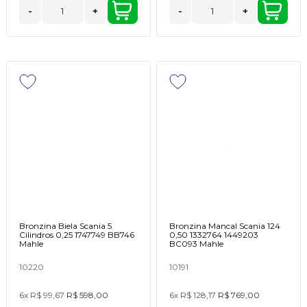
-
+
-
+
Bronzina Biela Scania 5
Bronzina Mancal Scania 124
Cilindros 0,25 1747749 BB746
0,50 1332764 1449203
Mahle
BC093 Mahle
10220
10191
6x
R$ 99,67
R$ 598,00
6x
R$ 128,17
R$ 769,00