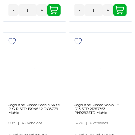
-
+
-
+
Jogo Anel Pistao Scania S4 S5
Jogo Anel Pistao Volvo FH
P G R STD 1304642 DC8779
D13 STD 21253763
Mahle
PH9292STD Mahle
508
|
43 vendidos
6220
|
6 vendidos