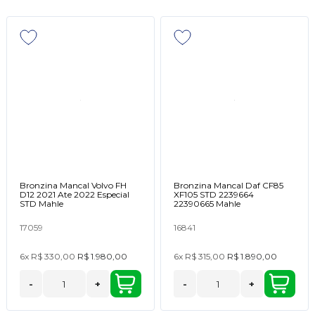
Bronzina Mancal Volvo FH
Bronzina Mancal Daf CF85
D12 2021 Ate 2022 Especial
XF105 STD 2239664
STD Mahle
22390665 Mahle
17059
16841
6x
R$ 330,00
R$ 1.980,00
6x
R$ 315,00
R$ 1.890,00
-
+
-
+