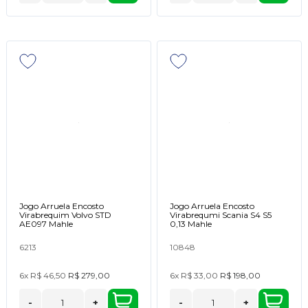
Jogo Arruela Encosto
Jogo Arruela Encosto
Virabrequim Volvo STD
Virabrequmi Scania S4 S5
AE097 Mahle
0,13 Mahle
6213
10848
6x
R$ 46,50
R$ 279,00
6x
R$ 33,00
R$ 198,00
-
+
-
+