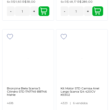
6x
R$ 9,83
R$ 59,00
6x
R$ 48,17
R$ 289,00
-
+
-
+
Bronzina Biela Scania 5
Kit Motor STD Camisa Anel
Cilindro STD 1747749 BB746
Largo Scania 124 420CV
Mahle
K9302
4618
4329
|
6 vendidos