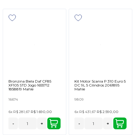
Bronzina Biela Daf CF85
Kit Motor Scania P 310 Euro 5
XF105 STD Jogo 1655712
DC 9L 5 Cilindros 2061895
1858819 Mahle
Mahle
16674
9809
6x
R$ 281,67
R$ 1.690,00
6x
R$ 431,67
R$ 2.590,00
-
+
-
+