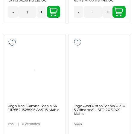
6x
R$ 36,33
R$ 218,00
6x
R$ 74,83
R$ 449,00
-
+
-
+
Jogo Anel Camisa Scania S4
Jogo Anel Pistao Scania P 310
1117682 1328995 AV9113 Mahle
5 Cilindros 9L STD 2061909
Mahle
5991
|
6 vendidos
5664