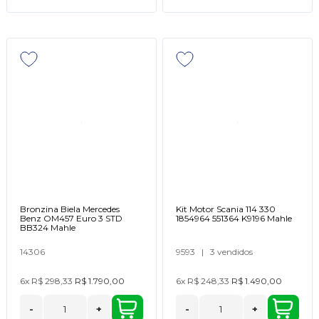
Bronzina Biela Mercedes
Kit Motor Scania 114 330
Benz OM457 Euro 3 STD
1854964 551364 K9196 Mahle
BB324 Mahle
14306
9593
|
3 vendidos
6x
R$ 298,33
R$ 1.790,00
6x
R$ 248,33
R$ 1.490,00
-
+
-
+