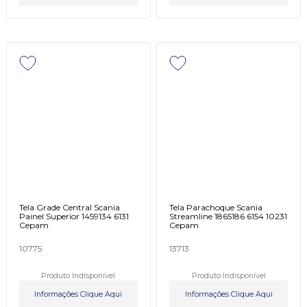
Tela Grade Central Scania
Tela Parachoque Scania
Painel Superior 1459134 6131
Streamline 1865186 6154 10231
Cepam
Cepam
10775
13713
Produto Indisponível
Produto Indisponível
Informações Clique Aqui
Informações Clique Aqui