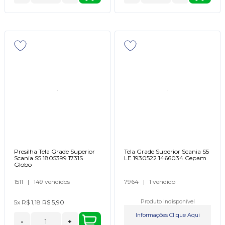
Presilha Tela Grade Superior
Tela Grade Superior Scania S5
Scania S5 1805399 1731S
LE 1930522 1466034 Cepam
Globo
1511
|
149 vendidos
7964
|
1 vendido
5x
R$ 1,18
R$ 5,90
Produto Indisponível
Informações Clique Aqui
-
+