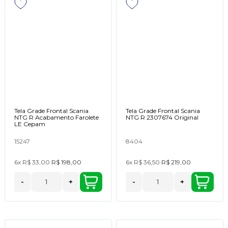
Tela Grade Frontal Scania
Tela Grade Frontal Scania
NTG R Acabamento Farolete
NTG R 2307674 Original
LE Cepam
15247
8404
6x
R$ 33,00
R$ 198,00
6x
R$ 36,50
R$ 219,00
-
+
-
+