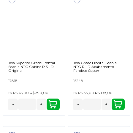
Tela Superior Grade Frontal
Tela Grade Frontal Scania
Scania NTG Cabine R S LD
NTG R LD Acabamento
Original
Farolete Cepam
17818
15248
6x
R$ 65,00
R$ 390,00
6x
R$ 33,00
R$ 198,00
-
+
-
+