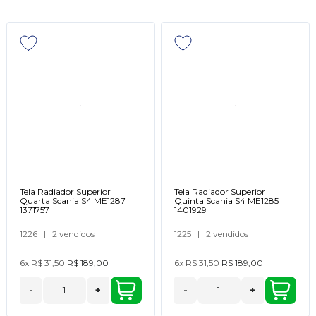
Tela Radiador Superior
Tela Radiador Superior
Quarta Scania S4 ME1287
Quinta Scania S4 ME1285
1371757
1401929
1226
|
2 vendidos
1225
|
2 vendidos
6x
R$ 31,50
R$ 189,00
6x
R$ 31,50
R$ 189,00
-
+
-
+