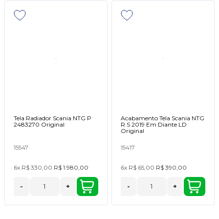
Tela Radiador Scania NTG P
Acabamento Tela Scania NTG
2483270 Original
R S 2019 Em Diante LD
Original
15547
15417
6x
R$ 330,00
R$ 1.980,00
6x
R$ 65,00
R$ 390,00
-
+
-
+