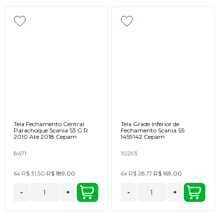
Tela Fechamento Central
Tela Grade Inferior de
Parachoque Scania S5 G R
Fechamento Scania S5
2010 Ate 2018 Cepam
1459142 Cepam
8471
10293
6x
R$ 31,50
R$ 189,00
6x
R$ 28,17
R$ 169,00
-
+
-
+