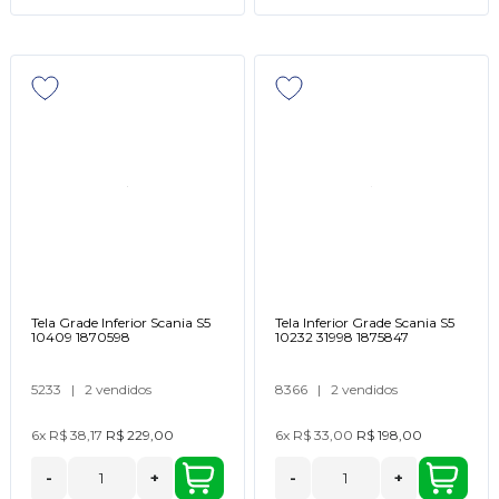
Tela Grade Inferior Scania S5
Tela Inferior Grade Scania S5
10409 1870598
10232 31998 1875847
5233
|
2 vendidos
8366
|
2 vendidos
6x
R$ 38,17
R$ 229,00
6x
R$ 33,00
R$ 198,00
-
+
-
+