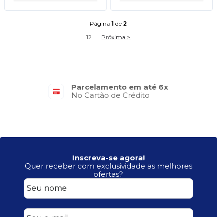
Página
1
de
2
1
2
Próxima >
Parcelamento em até 6x
No Cartão de Crédito
Inscreva-se agora!
Quer receber com exclusividade as melhores
ofertas?