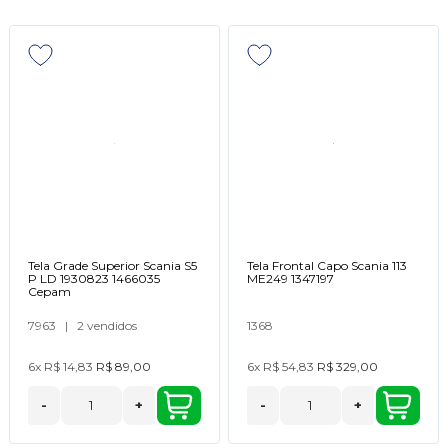
Tela Grade Superior Scania S5
Tela Frontal Capo Scania 113
P LD 1930823 1466035
ME249 1347197
Cepam
7963
|
2 vendidos
1368
6x
R$ 14,83
R$ 89,00
6x
R$ 54,83
R$ 329,00
-
+
-
+