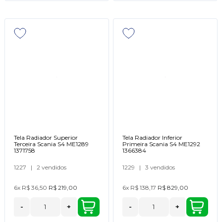
Tela Radiador Superior
Tela Radiador Inferior
Terceira Scania S4 ME1289
Primeira Scania S4 ME1292
1371758
1366384
1227
|
2 vendidos
1229
|
3 vendidos
6x
R$ 36,50
R$ 219,00
6x
R$ 138,17
R$ 829,00
-
+
-
+