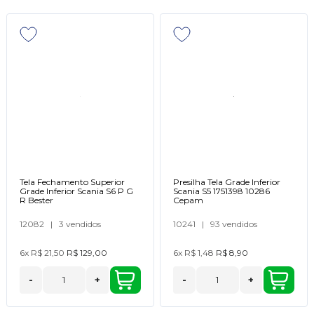
Tela Fechamento Superior
Presilha Tela Grade Inferior
Grade Inferior Scania S6 P G
Scania S5 1751398 10286
R Bester
Cepam
12082
|
3 vendidos
10241
|
93 vendidos
6x
R$ 21,50
R$ 129,00
6x
R$ 1,48
R$ 8,90
-
+
-
+