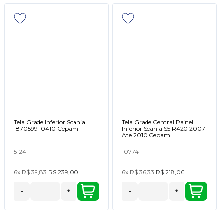
Tela Grade Inferior Scania
Tela Grade Central Painel
1870599 10410 Cepam
Inferior Scania S5 R420 2007
Ate 2010 Cepam
5124
10774
6x
R$ 39,83
R$ 239,00
6x
R$ 36,33
R$ 218,00
-
+
-
+