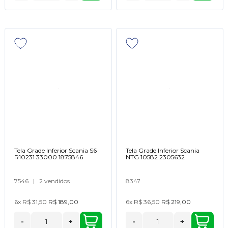
Tela Grade Inferior Scania S6
Tela Grade Inferior Scania
R10231 33000 1875846
NTG 10582 2305632
7546
|
2 vendidos
8347
6x
R$ 31,50
R$ 189,00
6x
R$ 36,50
R$ 219,00
-
+
-
+