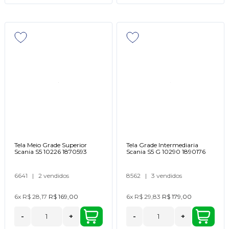
Tela Meio Grade Superior
Tela Grade Intermediaria
Scania S5 10226 1870593
Scania S5 G 10290 1890176
6641
|
2 vendidos
8562
|
3 vendidos
6x
R$ 28,17
R$ 169,00
6x
R$ 29,83
R$ 179,00
-
+
-
+