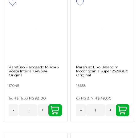
Parafuso Flangeado M14x46
Parafuso Eixo Balancim
Rosca Inteira 1849394
Motor Scania Super 2529000
Original
Original
17045
16658
6x
R$ 16,33
R$ 98,00
6x
R$ 8,17
R$ 49,00
-
+
-
+