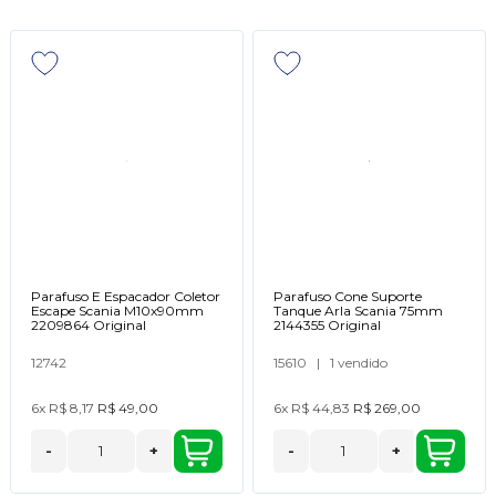
Parafuso E Espacador Coletor
Parafuso Cone Suporte
Escape Scania M10x90mm
Tanque Arla Scania 75mm
2209864 Original
2144355 Original
12742
15610
|
1 vendido
6x
R$ 8,17
R$ 49,00
6x
R$ 44,83
R$ 269,00
-
+
-
+