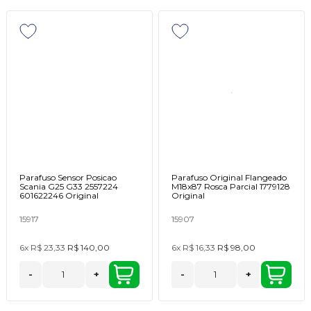
Parafuso Sensor Posicao
Parafuso Original Flangeado
Scania G25 G33 2557224
M18x87 Rosca Parcial 1779128
601622246 Original
Original
15917
15907
6x
R$ 23,33
R$ 140,00
6x
R$ 16,33
R$ 98,00
-
+
-
+