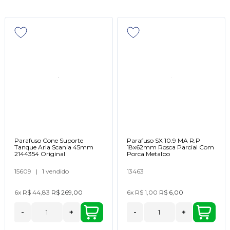
Parafuso Cone Suporte
Parafuso SX 10.9 MA R.P
Tanque Arla Scania 45mm
18x62mm Rosca Parcial Com
2144354 Original
Porca Metalbo
15609
|
1 vendido
13463
6x
R$ 44,83
R$ 269,00
6x
R$ 1,00
R$ 6,00
-
+
-
+