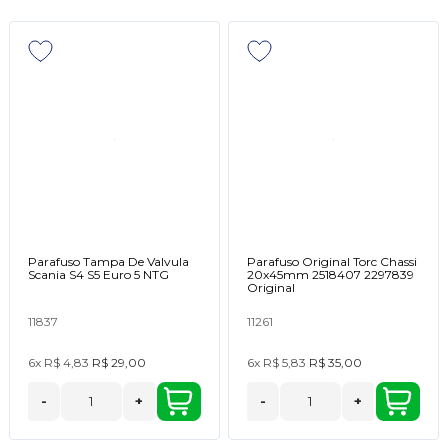
Parafuso Tampa De Valvula
Parafuso Original Torc Chassi
Scania S4 S5 Euro 5 NTG
20x45mm 2518407 2297839
Original
11837
11261
6x
R$ 4,83
R$ 29,00
6x
R$ 5,83
R$ 35,00
-
+
-
+