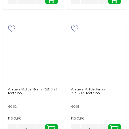
Arruela Polida 16mm 15816121
Arruela Polida 14mm
Metalbo
15816021 Metalbo
6062
6061
R$ 0,90
R$ 0,90