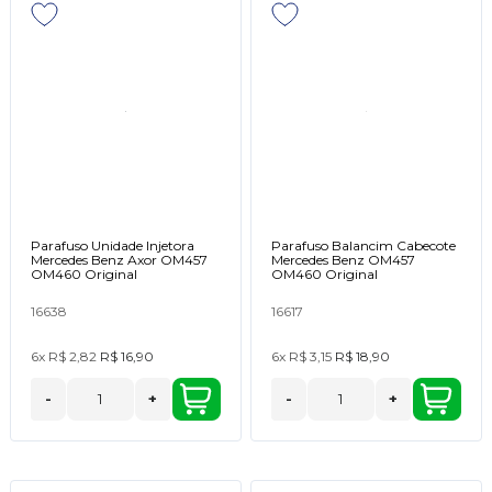
Parafuso Unidade Injetora
Parafuso Balancim Cabecote
Mercedes Benz Axor OM457
Mercedes Benz OM457
OM460 Original
OM460 Original
16638
16617
6x
R$ 2,82
R$ 16,90
6x
R$ 3,15
R$ 18,90
-
+
-
+