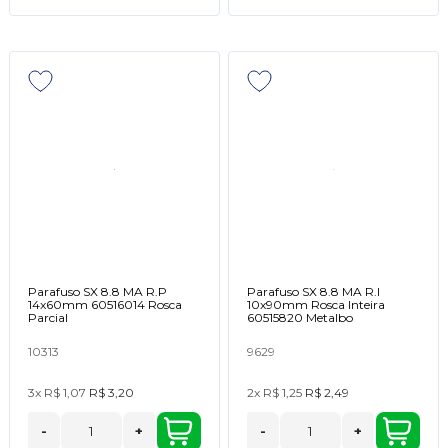
Parafuso SX 8.8 MA R.P
Parafuso SX 8.8 MA R.I
14x60mm 60516014 Rosca
10x90mm Rosca Inteira
Parcial
60515820 Metalbo
10313
9629
3x
R$ 1,07
R$ 3,20
2x
R$ 1,25
R$ 2,49
-
+
-
+