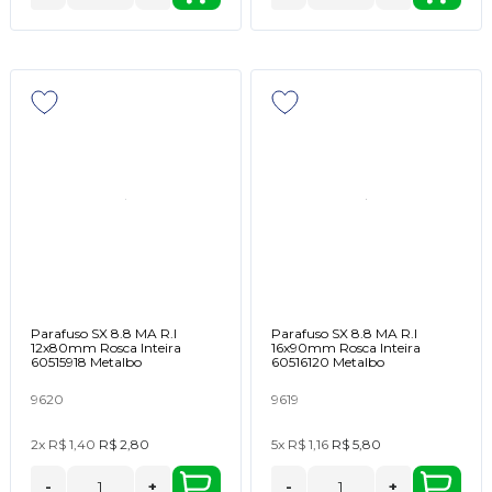
Parafuso SX 8.8 MA R.I
Parafuso SX 8.8 MA R.I
12x80mm Rosca Inteira
16x90mm Rosca Inteira
60515918 Metalbo
60516120 Metalbo
9620
9619
2x
R$ 1,40
R$ 2,80
5x
R$ 1,16
R$ 5,80
-
+
-
+