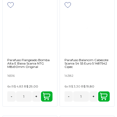
Parafuso Flangeado Bomba
Parafuso Balancim Cabecote
Alta E Baixa Scania NTG
Scania S4 S5 Euro 5 1487542
M8x90mm Original
Cipec
16516
14382
6x
R$ 4,83
R$ 29,00
6x
R$ 3,30
R$ 19,80
-
+
-
+