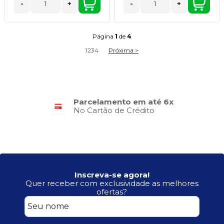
-
+
-
+
Página
1
de
4
1
2
3
4
Próxima >
Parcelamento em até 6x
No Cartão de Crédito
Inscreva-se agora!
Quer receber com exclusividade as melhores
ofertas?