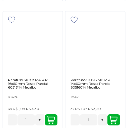
Parafuso SX 8.8 MA R.P
Parafuso SX 8.8 MB R.P
16x60mm Rosca Parcial
14x60mm Rosca Parcial
60516114 Metalbo
60516014 Metalbo
10426
10425
4x
R$ 1,08
R$ 4,30
3x
R$ 1,07
R$ 3,20
-
+
-
+