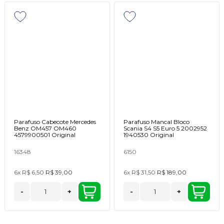
Parafuso Cabecote Mercedes
Parafuso Mancal Bloco
Benz OM457 OM460
Scania S4 S5 Euro 5 2002952
4579900501 Original
1940530 Original
16348
6150
6x
R$ 6,50
R$ 39,00
6x
R$ 31,50
R$ 189,00
-
+
-
+