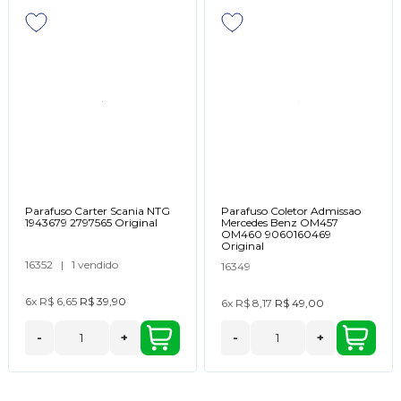
Parafuso Carter Scania NTG
Parafuso Coletor Admissao
1943679 2797565 Original
Mercedes Benz OM457
OM460 9060160469
Original
16352
|
1 vendido
16349
6x
R$ 6,65
R$ 39,90
6x
R$ 8,17
R$ 49,00
-
+
-
+