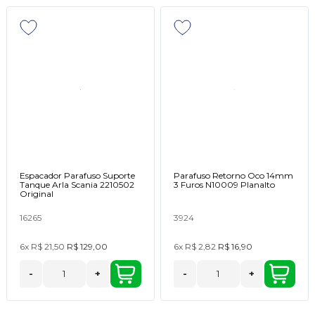
Espacador Parafuso Suporte
Parafuso Retorno Oco 14mm
Tanque Arla Scania 2210502
3 Furos N10009 Planalto
Original
16265
3924
6x
R$ 21,50
R$ 129,00
6x
R$ 2,82
R$ 16,90
-
+
-
+