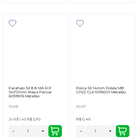
Parafuso SX 8.8 MA R.P
Porca SX 14mm Polida MB
12x70mm Rosca Parcial
CH22 CL6 10116001 Metalbo
60515916 Metalbo
10419
10417
2x
R$ 1,45
R$ 2,90
R$ 0,40
-
+
-
+