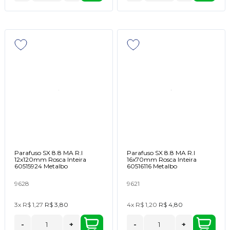
Parafuso SX 8.8 MA R.I
Parafuso SX 8.8 MA R.I
12x120mm Rosca Inteira
16x70mm Rosca Inteira
60515924 Metalbo
60516116 Metalbo
9628
9621
3x
R$ 1,27
R$ 3,80
4x
R$ 1,20
R$ 4,80
-
+
-
+