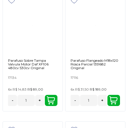
Parafuso Sobre Tampa
Parafuso Flangeado M18x120
Valvula Motor Daf XF106
Rosca Parcial 1351682
480cv 530cv Original
Original
17134
17116
6x
R$ 14,83
R$ 89,00
6x
R$ 31,50
R$ 189,00
-
+
-
+