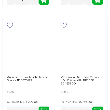
Paralama Envolvente Tracao
Paralama Dianteiro Cabine
Scania 113 1678122
LD LE Volvo FH PP1068
20453900
3726
8984
6x
R$ 38,17
R$ 229,00
6x
R$ 29,83
R$ 179,00