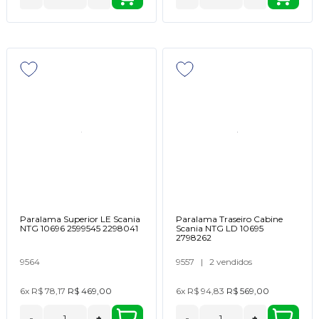
Paralama Superior LE Scania
Paralama Traseiro Cabine
NTG 10696 2599545 2298041
Scania NTG LD 10695
2798262
9564
9557
|
2 vendidos
6x
R$ 78,17
R$ 469,00
6x
R$ 94,83
R$ 569,00
-
+
-
+