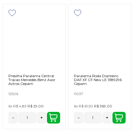
Presilha Paralama Central
Paralama Roda Dianteiro
Tracao Mercedes Benz Axor
DAF XF CF New LE 1389296
Actros Cepam
Cepam
12506
11037
6x
R$ 4,83
R$ 29,00
6x
R$ 61,50
R$ 369,00
-
+
-
+