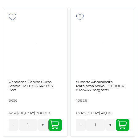
Paralama Cabine Curto
Suporte Abracadeira
Scania 112 LE 522647 11517
Paralama Volvo FH FH006
Boff
8122465 Borghetti
8656
10826
6x
R$ 116,67
R$ 700,00
6x
R$ 7,83
R$ 47,00
-
+
-
+