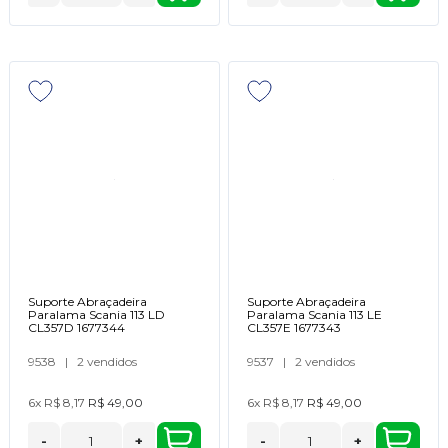
Suporte Abraçadeira
Suporte Abraçadeira
Paralama Scania 113 LD
Paralama Scania 113 LE
CL357D 1677344
CL357E 1677343
9538
|
2 vendidos
9537
|
2 vendidos
6x
R$ 8,17
R$ 49,00
6x
R$ 8,17
R$ 49,00
-
+
-
+