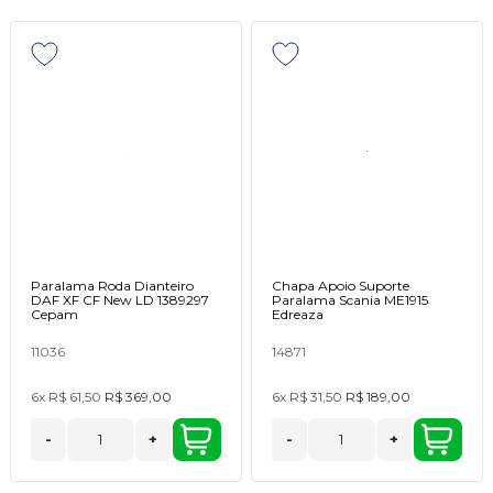
Paralama Roda Dianteiro
Chapa Apoio Suporte
DAF XF CF New LD 1389297
Paralama Scania ME1915
Cepam
Edreaza
11036
14871
6x
R$ 61,50
R$ 369,00
6x
R$ 31,50
R$ 189,00
-
+
-
+