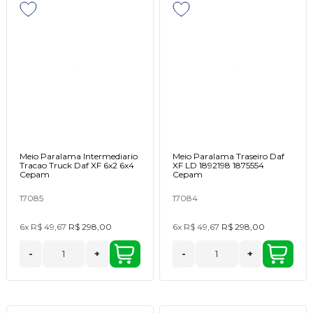
Meio Paralama Intermediario
Meio Paralama Traseiro Daf
Tracao Truck Daf XF 6x2 6x4
XF LD 1892198 1875554
Cepam
Cepam
17085
17084
6x
R$ 49,67
R$ 298,00
6x
R$ 49,67
R$ 298,00
-
+
-
+