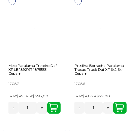
Meio Paralama Traseiro Daf
Presilha Borracha Paralama
XF LE 1892197 1875553
Tracao Truck Daf XF 6x2 6x4
Cepam
Cepam
17087
17086
6x
R$ 49,67
R$ 298,00
6x
R$ 4,83
R$ 29,00
-
+
-
+