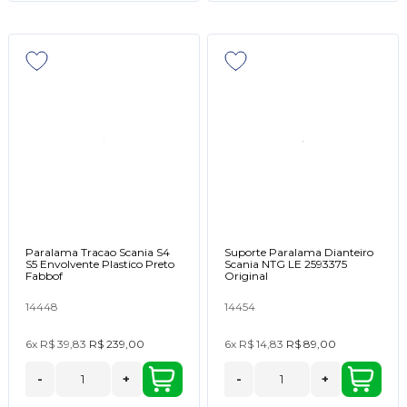
Paralama Tracao Scania S4
Suporte Paralama Dianteiro
S5 Envolvente Plastico Preto
Scania NTG LE 2593375
Fabbof
Original
14448
14454
6x
R$ 39,83
R$ 239,00
6x
R$ 14,83
R$ 89,00
-
+
-
+