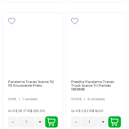
Paralama Tracao Scania 112
Presilha Paralama Tracao
113 Envolvente Preto
Truck Scania Tri Partido
1383858
9398
|
1 vendido
10096
|
6 vendidos
6x
R$ 38,17
R$ 229,00
6x
R$ 2,82
R$ 16,90
-
+
-
+