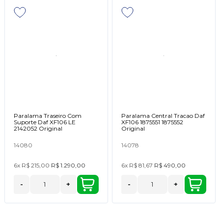
Paralama Traseiro Com
Paralama Central Tracao Daf
Suporte Daf XF106 LE
XF106 1875551 1875552
2142052 Original
Original
14080
14078
6x
R$ 215,00
R$ 1.290,00
6x
R$ 81,67
R$ 490,00
-
+
-
+