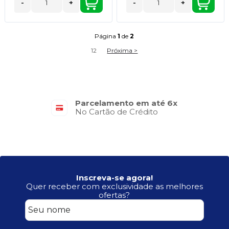
-
+
-
+
Página
1
de
2
1
2
Próxima >
Parcelamento em até 6x
No Cartão de Crédito
Inscreva-se agora!
Quer receber com exclusividade as melhores
ofertas?