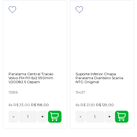
Paralama Central Tracao
Suporte Inferior Chapa
Volvo FM FH 6x2 990mm
Paralama Dianteiro Scania
V20082.5 Cepam
NTG Original
11386
15437
6x
R$ 33,00
R$ 198,00
6x
R$ 21,50
R$ 129,00
-
+
-
+