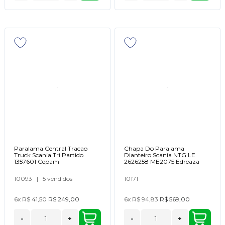
Paralama Central Tracao
Chapa Do Paralama
Truck Scania Tri Partido
Dianteiro Scania NTG LE
1357601 Cepam
2626258 ME2075 Edreaza
10093
|
5 vendidos
10171
6x
R$ 41,50
R$ 249,00
6x
R$ 94,83
R$ 569,00
-
+
-
+