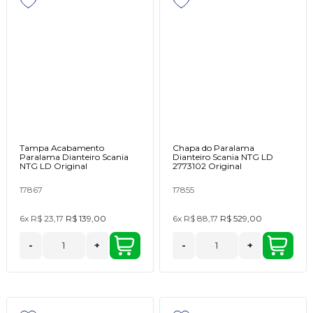
Tampa Acabamento
Chapa do Paralama
Paralama Dianteiro Scania
Dianteiro Scania NTG LD
NTG LD Original
2773102 Original
17867
17855
6x
R$ 23,17
R$ 139,00
6x
R$ 88,17
R$ 529,00
-
+
-
+