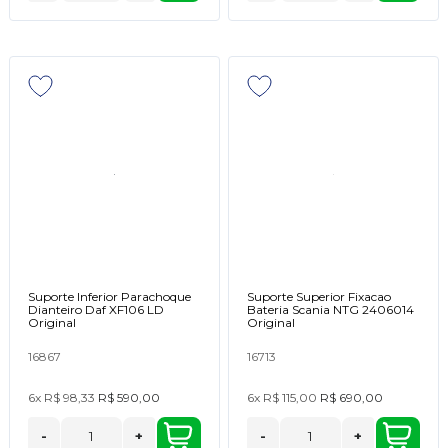
Suporte Inferior Parachoque
Suporte Superior Fixacao
Dianteiro Daf XF106 LD
Bateria Scania NTG 2406014
Original
Original
16867
16713
6x
R$ 98,33
R$ 590,00
6x
R$ 115,00
R$ 690,00
-
+
-
+