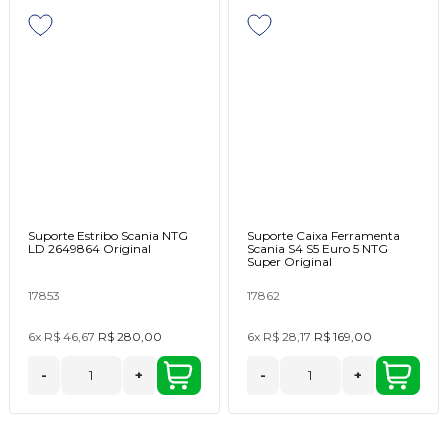
Suporte Estribo Scania NTG
Suporte Caixa Ferramenta
LD 2649864 Original
Scania S4 S5 Euro 5 NTG
Super Original
17853
17862
6x
R$ 46,67
R$ 280,00
6x
R$ 28,17
R$ 169,00
-
+
-
+