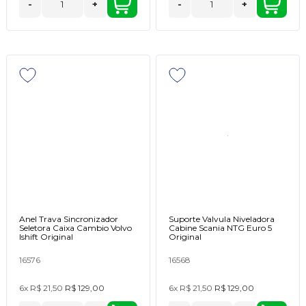
-
+
-
+
Anel Trava Sincronizador
Suporte Valvula Niveladora
Seletora Caixa Cambio Volvo
Cabine Scania NTG Euro 5
Ishift Original
Original
16576
16568
6x
R$ 21,50
R$ 129,00
6x
R$ 21,50
R$ 129,00