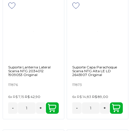
Suporte Lanterna Lateral
Suporte Capa Parachoque
Scania NTG 2034012
Scania NTG Alta LE LD
1909053 Original
2645907 Original
17876
17873
6x
R$ 7,15
R$ 42,90
6x
R$ 14,83
R$ 89,00
-
+
-
+