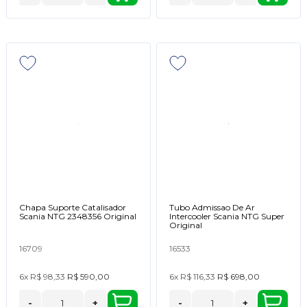
Chapa Suporte Catalisador
Tubo Admissao De Ar
Scania NTG 2348356 Original
Intercooler Scania NTG Super
Original
16709
16533
6x
R$ 98,33
R$ 590,00
6x
R$ 116,33
R$ 698,00
-
+
-
+