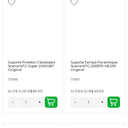
Suporte Protetor Catalisador
Suporte Tampa Parachoque
Scania NTG Super 2960087
Scania NTG 2553579 ME2151
Original
Original
17888
17887
6x
R$ 14,98
R$ 89,90
6x
R$ 8,32
R$ 49,90
-
+
-
+