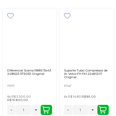
Diferencial Scania R885 15x43
Suporte Tubo Compressor de
2418523 573053 Original
Ar Volvo FH FM 22481207
Original
17177
17147
6x
R$ 3.300,00
6x
R$ 14,83
R$ 89,00
R$ 19.800,00
-
+
-
+