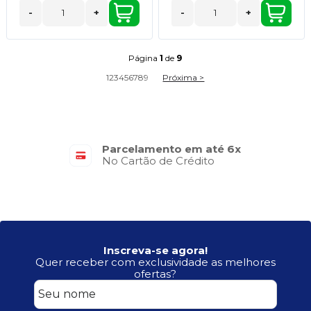
-
+
-
+
Página
1
de
9
1
2
3
4
5
6
7
8
9
Próxima >
Parcelamento em até 6x
No Cartão de Crédito
Inscreva-se agora!
Quer receber com exclusividade as melhores
ofertas?