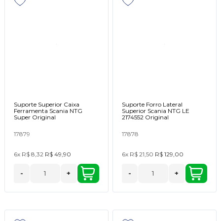
Suporte Superior Caixa
Suporte Forro Lateral
Ferramenta Scania NTG
Superior Scania NTG LE
Super Original
2174552 Original
17879
17878
6x
R$ 8,32
R$ 49,90
6x
R$ 21,50
R$ 129,00
-
+
-
+