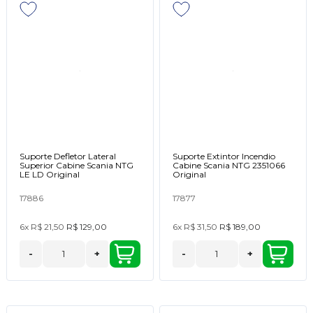
Suporte Defletor Lateral
Suporte Extintor Incendio
Superior Cabine Scania NTG
Cabine Scania NTG 2351066
LE LD Original
Original
17886
17877
6x
R$ 21,50
R$ 129,00
6x
R$ 31,50
R$ 189,00
-
+
-
+