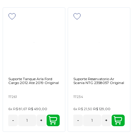
Suporte Tanque Arla Ford
Suporte Reservatorio Ar
Cargo 2012 Ate 2019 Original
Scania NTG 2358057 Original
17261
17234
6x
R$ 81,67
R$ 490,00
6x
R$ 21,50
R$ 129,00
-
+
-
+