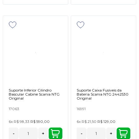
Suporte Inferior Cilindro
Suporte Caixa Fusiveis da
Bascular Cabine Scania NTG
Bateria Scania NTG 2442530
Original
Original
17063
16991
6x
R$ 98,33
R$ 590,00
6x
R$ 21,50
R$ 129,00
-
+
-
+