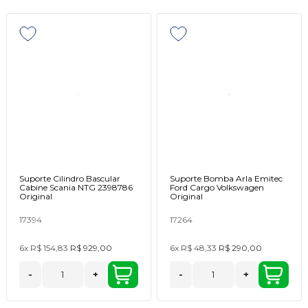
Suporte Cilindro Bascular
Suporte Bomba Arla Emitec
Cabine Scania NTG 2398786
Ford Cargo Volkswagen
Original
Original
17394
17264
6x
R$ 154,83
R$ 929,00
6x
R$ 48,33
R$ 290,00
-
+
-
+