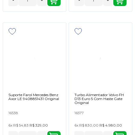
-
+
-
+
Suporte Farol Mercedes Benz
Turbo Alimentador Volvo FH
Axor LE 9408851431 Original
D13 Euro 5 Com Haste Gate
Original
16538
16577
6x
R$ 54,83
R$ 329,00
6x
R$ 830,00
R$ 4.980,00