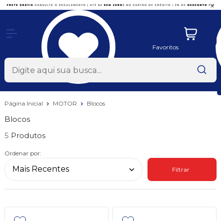
x
Favoritos
Página Inicial
MOTOR
Blocos
Blocos
5
Ordenar por:
Filtrar