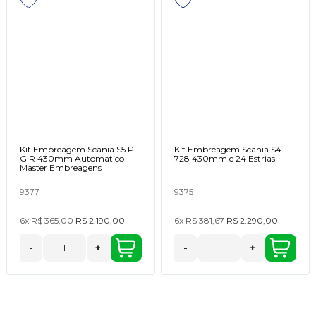
Kit Embreagem Scania S5 P
Kit Embreagem Scania S4
G R 430mm Automatico
728 430mm e 24 Estrias
Master Embreagens
9377
9375
6x
R$ 365,00
R$ 2.190,00
6x
R$ 381,67
R$ 2.290,00
-
+
-
+