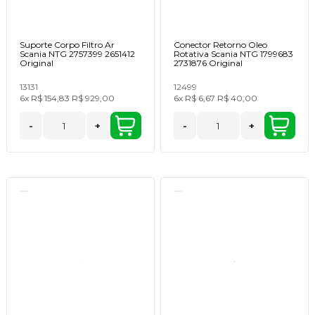
Suporte Corpo Filtro Ar
Conector Retorno Oleo
Scania NTG 2757399 2651412
Rotativa Scania NTG 1799683
Original
2731876 Original
13131
12499
6x
R$ 154,83
R$ 929,00
6x
R$ 6,67
R$ 40,00
-
+
-
+