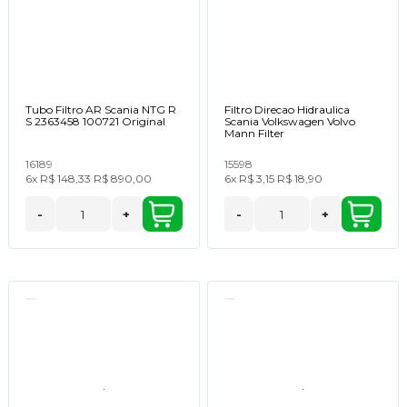
Tubo Filtro AR Scania NTG R
Filtro Direcao Hidraulica
S 2363458 100721 Original
Scania Volkswagen Volvo
Mann Filter
16189
15598
6x
R$ 148,33
R$ 890,00
6x
R$ 3,15
R$ 18,90
-
+
-
+