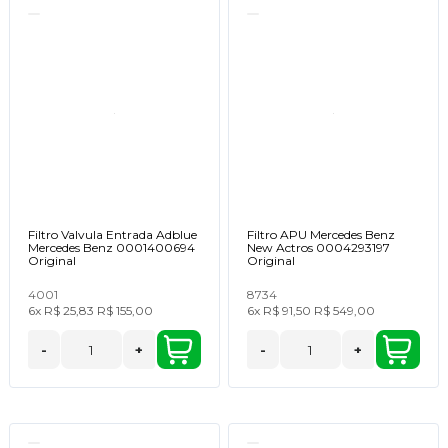
Filtro Valvula Entrada Adblue
Filtro APU Mercedes Benz
Mercedes Benz 0001400694
New Actros 0004293197
Original
Original
4001
8734
6x
R$ 25,83
R$ 155,00
6x
R$ 91,50
R$ 549,00
-
+
-
+