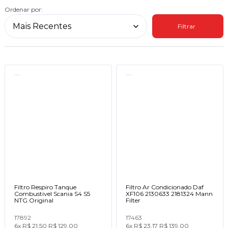
Ordenar por:
Filtrar
Filtro Respiro Tanque
Filtro Ar Condicionado Daf
Combustivel Scania S4 S5
XF106 2130633 2181324 Mann
NTG Original
Filter
17892
17463
6x
R$ 21,50
R$ 129,00
6x
R$ 23,17
R$ 139,00