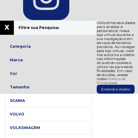
Utilizamos seus dados
x
para analisar e
Filtre sua Pesquisa:
personalizar nossa
loja virtual durante a
sua navegação e em
serviços de terceiros
Categoria
parceiros. Ao navegar
pela loja virtual, você
nos autoriza a coletar
tais informações
Marca
através do cookies e
utilizá-las para estas
finalidades. Em caso
Cor
de dúvidas, acesse
nossa
Política de
Privacidade
Tamanho
Entendi e Aceito
SCANIA
VOLVO
VOLKSWAGEM