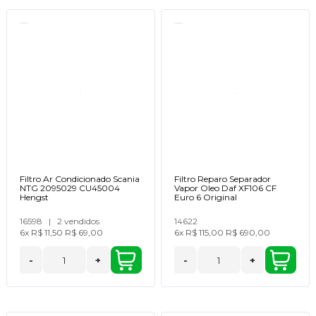
Filtro Ar Condicionado Scania
Filtro Reparo Separador
NTG 2095029 CU45004
Vapor Oleo Daf XF106 CF
Hengst
Euro 6 Original
16598
|
2 vendidos
14622
6x
R$ 11,50
R$ 69,00
6x
R$ 115,00
R$ 690,00
-
+
-
+