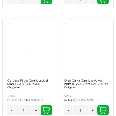
Carcaca Filtro Combustivel
Oleo Caixa Cambio Volvo
Man TGX 51125017305
Ishift 1L VO87177052 8717047
Original
Original
16927
5293
6x
R$ 163,33
R$ 980,00
6x
R$ 11,50
R$ 69,00
-
+
-
+