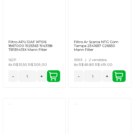
Filtro APU DAF XF106
Filtro Ar Scania NTG Com
1867000 1925363 1943158
Tampa 2341657 C26550
TB139413X Mann Filter
Mann Filter
16211
16193
|
2 vendidos
6x
R$ 51,50
R$ 309,00
6x
R$ 69,83
R$ 419,00
-
+
-
+