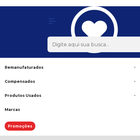
Olá Visitante!
Acesse sua conta e pedidos
Todas as Categorias
Rodas
Acessórios
Lonas
Remanufaturados
Compensados
Produtos Usados
Marcas
Promoções