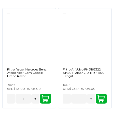
Filtro Racor Mercedes Benz
Filtro Ar Volvo FH 3162322
Atego Axor Com Copo E
8149961 21834210 TR341500
Dreno Racor
Hengst
16647
16614
6x
R$ 33,00
R$ 198,00
6x
R$ 73,17
R$ 439,00
-
+
-
+