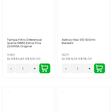
Tampa Filtro Diferencial
Aditivo Max S10 500ml
Scania R885 Estria Fina
Bardahl
2249956 Original
11483
16271
6x
R$ 84,83
R$ 509,00
6x
R$ 16,33
R$ 98,00
-
+
-
+