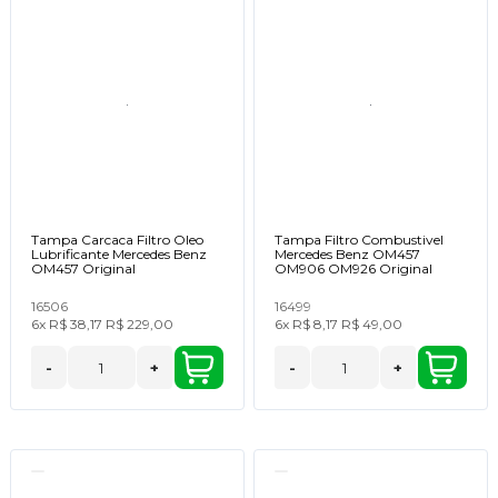
Tampa Carcaca Filtro Oleo
Tampa Filtro Combustivel
Lubrificante Mercedes Benz
Mercedes Benz OM457
OM457 Original
OM906 OM926 Original
16506
16499
6x
R$ 38,17
R$ 229,00
6x
R$ 8,17
R$ 49,00
-
+
-
+