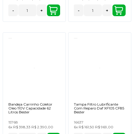
-
+
-
+
Bandeja Carrinho Coletor
Tampa Filtro Lubrificante
Oleo 110V Capacidade 62
Com Reparo Daf XF105 CF85
Litros Bester
Bester
15768
16637
6x
R$ 398,33
R$ 2.390,00
6x
R$ 161,50
R$ 969,00