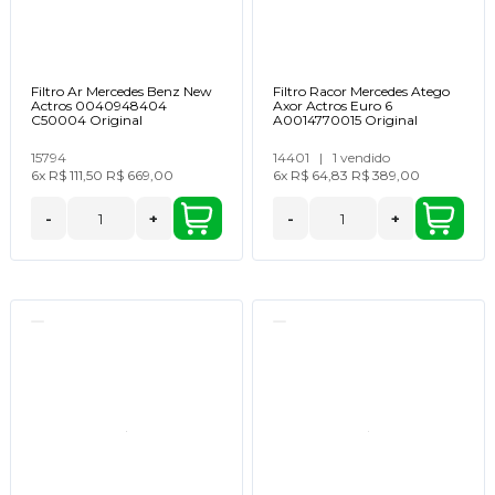
Filtro Ar Mercedes Benz New
Filtro Racor Mercedes Atego
Actros 0040948404
Axor Actros Euro 6
C50004 Original
A0014770015 Original
15794
14401
|
1 vendido
6x
R$ 111,50
R$ 669,00
6x
R$ 64,83
R$ 389,00
-
+
-
+