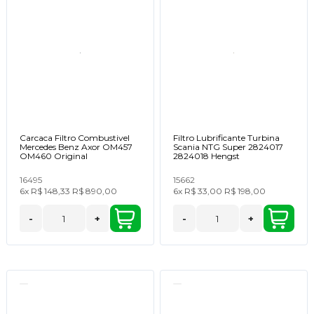
Carcaca Filtro Combustivel
Filtro Lubrificante Turbina
Mercedes Benz Axor OM457
Scania NTG Super 2824017
OM460 Original
2824018 Hengst
16495
15662
6x
R$ 148,33
R$ 890,00
6x
R$ 33,00
R$ 198,00
-
+
-
+