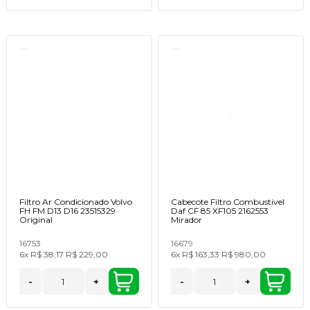
Filtro Ar Condicionado Volvo
Cabecote Filtro Combustivel
FH FM D13 D16 23515329
Daf CF 85 XF105 2162553
Original
Mirador
16753
16679
6x
R$ 38,17
R$ 229,00
6x
R$ 163,33
R$ 980,00
-
+
-
+