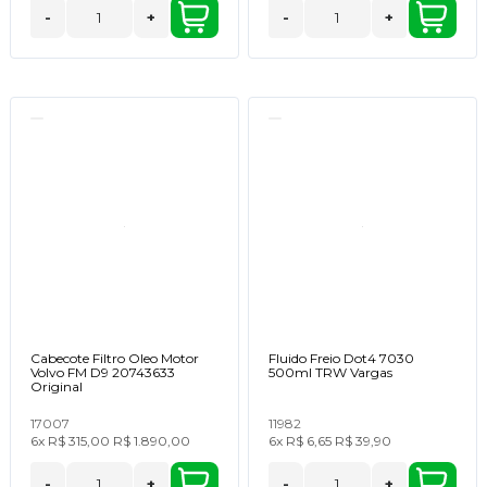
-
+
-
+
Cabecote Filtro Oleo Motor
Fluido Freio Dot4 7030
Volvo FM D9 20743633
500ml TRW Vargas
Original
17007
11982
6x
R$ 315,00
R$ 1.890,00
6x
R$ 6,65
R$ 39,90
-
+
-
+