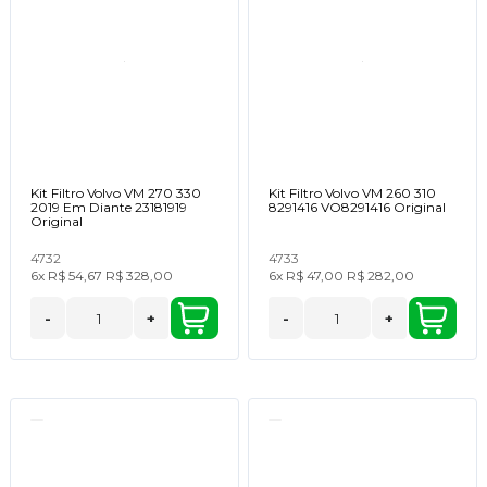
Kit Filtro Volvo VM 270 330
Kit Filtro Volvo VM 260 310
2019 Em Diante 23181919
8291416 VO8291416 Original
Original
4732
4733
6x
R$ 54,67
R$ 328,00
6x
R$ 47,00
R$ 282,00
-
+
-
+