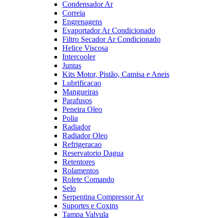
Condensador Ar
Correia
Engrenagens
Evaportador Ar Condicionado
Filtro Secador Ar Condicionado
Helice Viscosa
Intercooler
Juntas
Kits Motor, Pistão, Camisa e Aneis
Lubrificacao
Mangueiras
Parafusos
Peneira Oleo
Polia
Radiador
Radiador Oleo
Refrigeracao
Reservatorio Dagua
Retentores
Rolamentos
Rolete Comando
Selo
Serpentina Compressor Ar
Suportes e Coxins
Tampa Valvula