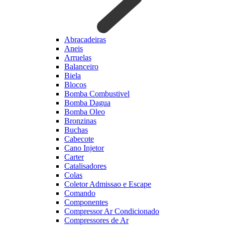
Abracadeiras
Aneis
Arruelas
Balanceiro
Biela
Blocos
Bomba Combustivel
Bomba Dagua
Bomba Oleo
Bronzinas
Buchas
Cabecote
Cano Injetor
Carter
Catalisadores
Colas
Coletor Admissao e Escape
Comando
Componentes
Compressor Ar Condicionado
Compressores de Ar