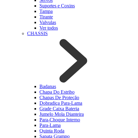
Servos
Suportes e Coxins
Tampa
Tirante
Valvulas
Ver todos
CHASSIS
Badanas
Chapa Do Estribo
Chapas De Proteção
Dobradiça Para-Lama
Grade Caixa Bateria
Jumelo Mola Dianteira
Para-Choque Interno
Para-Lama
Quinta Roda
Sapata Grampo