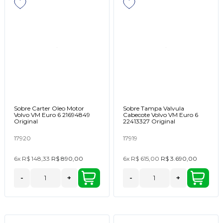
Sobre Carter Oleo Motor
Sobre Tampa Valvula
Volvo VM Euro 6 21694849
Cabecote Volvo VM Euro 6
Original
22413327 Original
17920
17919
6x
R$ 148,33
R$ 890,00
6x
R$ 615,00
R$ 3.690,00
-
+
-
+