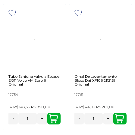
Tubo Sanfona Valvula Escape
Olhal De Levantamento
EGR Volvo VM Euro 6
Bloco Daf XF106 2112159
Original
Original
17754
17761
6x
R$ 148,33
R$ 890,00
6x
R$ 44,83
R$ 269,00
-
+
-
+