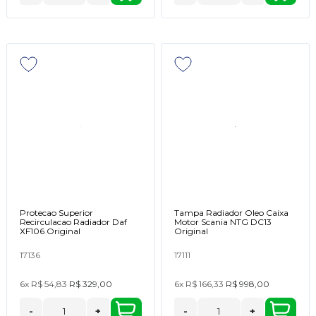
Protecao Superior
Tampa Radiador Oleo Caixa
Recirculacao Radiador Daf
Motor Scania NTG DC13
XF106 Original
Original
17136
17111
6x
R$ 54,83
R$ 329,00
6x
R$ 166,33
R$ 998,00
-
+
-
+