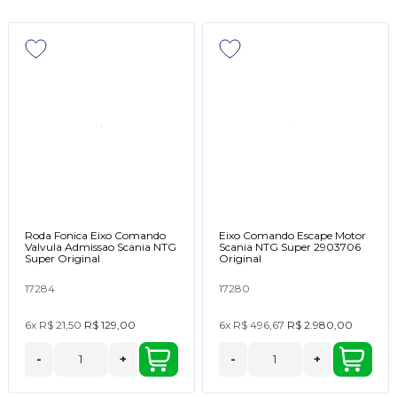
Roda Fonica Eixo Comando
Eixo Comando Escape Motor
Valvula Admissao Scania NTG
Scania NTG Super 2903706
Super Original
Original
17284
17280
6x
R$ 21,50
R$ 129,00
6x
R$ 496,67
R$ 2.980,00
-
+
-
+