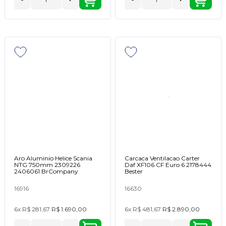
Aro Aluminio Helice Scania
Carcaca Ventilacao Carter
NTG 750mm 2309226
Daf XF106 CF Euro 6 2178444
2406061 BrCompany
Bester
16916
16630
6x
R$ 281,67
R$ 1.690,00
6x
R$ 481,67
R$ 2.890,00