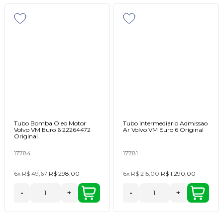
Tubo Bomba Oleo Motor
Tubo Intermediario Admissao
Volvo VM Euro 6 22264472
Ar Volvo VM Euro 6 Original
Original
17784
17781
6x
R$ 49,67
R$ 298,00
6x
R$ 215,00
R$ 1.290,00
-
+
-
+