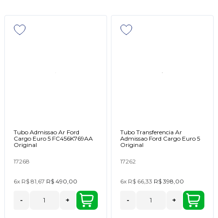
Tubo Admissao Ar Ford
Tubo Transferencia Ar
Cargo Euro 5 FC456K769AA
Admissao Ford Cargo Euro 5
Original
Original
17268
17262
6x
R$ 81,67
R$ 490,00
6x
R$ 66,33
R$ 398,00
-
+
-
+