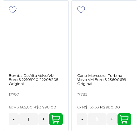
Bomba De Alta Volvo VM
Cano Intercooler Turbina
Euro 6 22109190 22208205
Volvo VM Euro 6 23600699
Original
Original
17787
17785
6x
R$ 665,00
R$ 3.990,00
6x
R$ 163,33
R$ 980,00
-
+
-
+