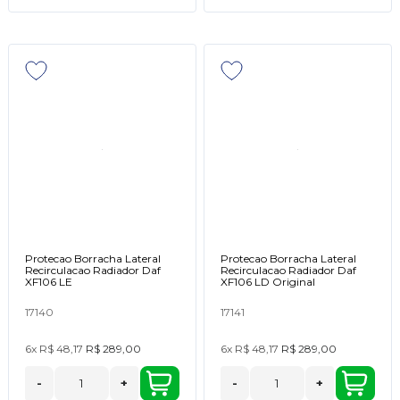
Protecao Borracha Lateral
Protecao Borracha Lateral
Recirculacao Radiador Daf
Recirculacao Radiador Daf
XF106 LE
XF106 LD Original
17140
17141
6x
R$ 48,17
R$ 289,00
6x
R$ 48,17
R$ 289,00
-
+
-
+