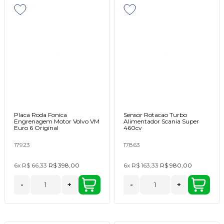
Placa Roda Fonica
Sensor Rotacao Turbo
Engrenagem Motor Volvo VM
Alimentador Scania Super
Euro 6 Original
460cv
17923
17863
6x
R$ 66,33
R$ 398,00
6x
R$ 163,33
R$ 980,00
-
+
-
+