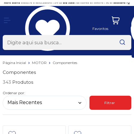
x
Favoritos
Página Inicial
MOTOR
Componentes
Componentes
343
Ordenar por:
Filtrar