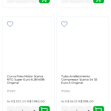
Curva Freio Motor Scania
Tubo Arrefecimento
NTG Super Euro 6 2814518
Compressor Scania S4 S5
Original
Euro 5 Original
17097
17030
6x
R$ 330,00
R$ 1.980,00
6x
R$ 66,33
R$ 398,00
-
+
-
+