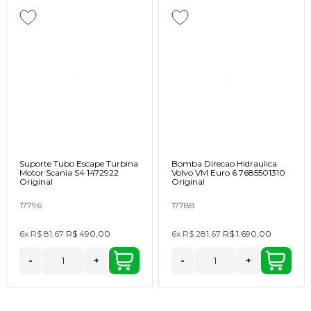
Suporte Tubo Escape Turbina
Bomba Direcao Hidraulica
Motor Scania S4 1472922
Volvo VM Euro 6 7685501310
Original
Original
17796
17788
6x
R$ 81,67
R$ 490,00
6x
R$ 281,67
R$ 1.690,00
-
+
-
+