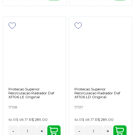
Protecao Superior
Protecao Superior
Recirculacao Radiador Daf
Recirculacao Radiador Daf
XF106 LE Original
XF106 LD Original
17138
17137
6x
R$ 48,17
R$ 289,00
6x
R$ 48,17
R$ 289,00
-
+
-
+