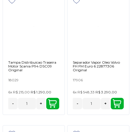
Tampa Distribuicao Traseira
Separador Vapor Oleo Volvo
Motor Scania P94 DSC09
FH FM Euro 6 22877306
Original
Original
18029
17906
6x
R$ 215,00
R$ 1.290,00
6x
R$ 548,33
R$ 3.290,00
-
+
-
+