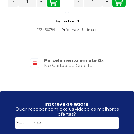
-
+
-
+
Página
1
de
10
1
2
3
4
5
6
7
8
9
Próxima >
...
Última »
Parcelamento em até 6x
No Cartão de Crédito
Inscreva-se agora!
Quer receber com exclusividade as melhores
ofertas?