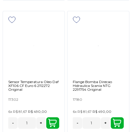
Sensor Temperatura Oleo Daf
Flange Bomba Direcao
XF106 CF Euro 6 2112272
Hidraulica Scania NTG
Original
2291754 Original
17302
17180
6x
R$ 81,67
R$ 490,00
6x
R$ 81,67
R$ 490,00
-
+
-
+