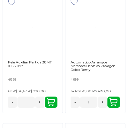
Rele Auxiliar Partida 38MT
Automatico Arranque
10512097
Mercedes Benz Volkswagen
Delco Remy
4869
4699
6x
R$ 36,67
R$ 220,00
6x
R$ 80,00
R$ 480,00
-
+
-
+