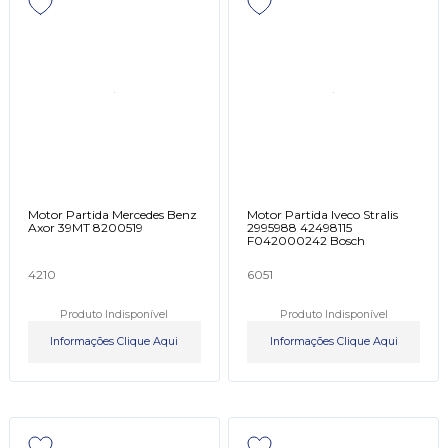
Motor Partida Mercedes Benz
Motor Partida Iveco Stralis
Axor 39MT 8200519
2995988 42498115
F042000242 Bosch
4210
6051
Produto Indisponível
Produto Indisponível
Informações Clique Aqui
Informações Clique Aqui