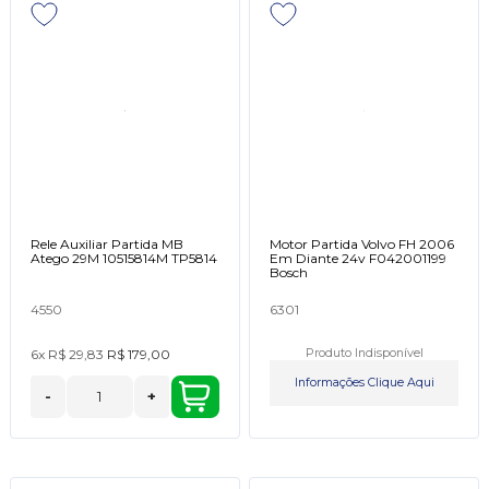
Rele Auxiliar Partida MB
Motor Partida Volvo FH 2006
Atego 29M 10515814M TP5814
Em Diante 24v F042001199
Bosch
4550
6301
6x
R$ 29,83
R$ 179,00
Produto Indisponível
Informações Clique Aqui
-
+