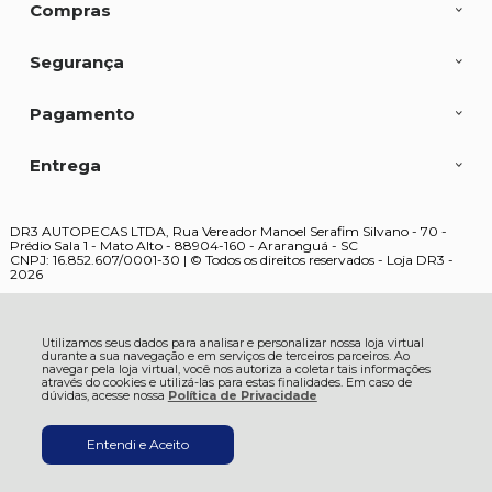
Compras
Segurança
Pagamento
Entrega
DR3 AUTOPECAS LTDA, Rua Vereador Manoel Serafim Silvano - 70 -
Prédio Sala 1 - Mato Alto - 88904-160 - Araranguá - SC
CNPJ: 16.852.607/0001-30 | © Todos os direitos reservados - Loja DR3 -
2026
Utilizamos seus dados para analisar e personalizar nossa loja virtual
durante a sua navegação e em serviços de terceiros parceiros. Ao
navegar pela loja virtual, você nos autoriza a coletar tais informações
através do cookies e utilizá-las para estas finalidades. Em caso de
dúvidas, acesse nossa
Política de Privacidade
Entendi e Aceito