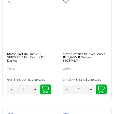
Motor Partida Daf CF85
Motor Partida KB 24V Scania
XF105 2013 Em Diante 12
113 6,6KW 11 Dentes
Dentes
35037VLP
11936
4095
6x
R$ 415,00
R$ 2.490,00
6x
R$ 448,33
R$ 2.690,00
-
+
-
+