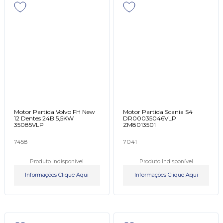
Motor Partida Volvo FH New
Motor Partida Scania S4
12 Dentes 24B 5,5KW
DR00035046VLP
35085VLP
ZM8013501
7458
7041
Produto Indisponível
Produto Indisponível
Informações Clique Aqui
Informações Clique Aqui