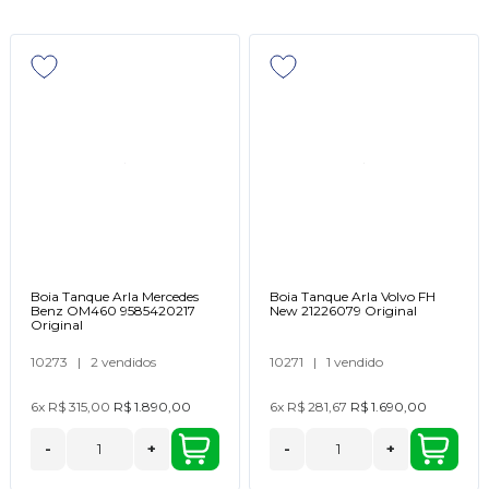
Boia Tanque Arla Mercedes
Boia Tanque Arla Volvo FH
Benz OM460 9585420217
New 21226079 Original
Original
10273
|
2 vendidos
10271
|
1 vendido
6x
R$ 315,00
R$ 1.890,00
6x
R$ 281,67
R$ 1.690,00
-
+
-
+