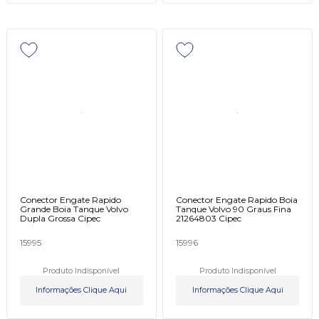
Conector Engate Rapido
Conector Engate Rapido Boia
Grande Boia Tanque Volvo
Tanque Volvo 90 Graus Fina
Dupla Grossa Cipec
21264803 Cipec
15995
15996
Produto Indisponível
Produto Indisponível
Informações Clique Aqui
Informações Clique Aqui