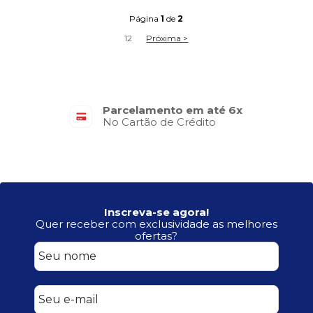
Página
1
de
2
1
2
Próxima >
Parcelamento em até 6x
No Cartão de Crédito
Inscreva-se agora!
Quer receber com exclusividade as melhores
ofertas?