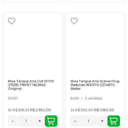
Boia Tanque Arla Daf XF105
Boia Tanque Arla Scania Plug
2115159 1781197 1692862
Redondo 1831370 2274870
Original
Bester
10267
8435
|
3 vendidos
6x
R$ 398,33
R$ 2.390,00
6x
R$ 330,00
R$ 1.980,00
-
+
-
+