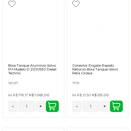
Boia Tanque Aluminio Volvo
Conector Engate Rapido
FH Modelo D 21210530 Diesel
Retorno Boia Tanque Volvo
Technic
Reta Grossa
16067
7919
6x
R$ 178,17
R$ 1.069,00
6x
R$ 21,50
R$ 129,00
-
+
-
+