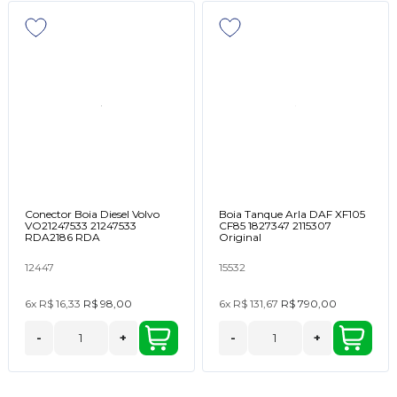
Conector Boia Diesel Volvo
Boia Tanque Arla DAF XF105
VO21247533 21247533
CF85 1827347 2115307
RDA2186 RDA
Original
12447
15532
6x
R$ 16,33
R$ 98,00
6x
R$ 131,67
R$ 790,00
-
+
-
+