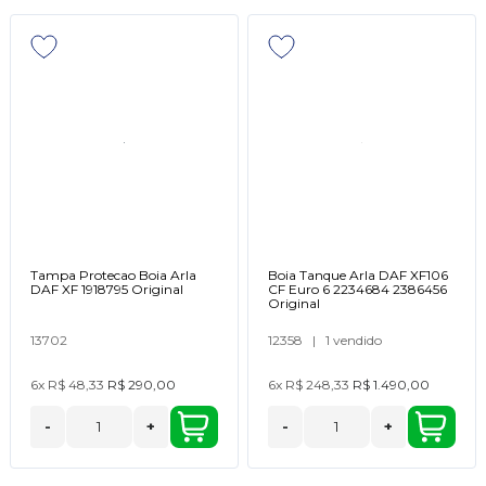
Tampa Protecao Boia Arla
Boia Tanque Arla DAF XF106
DAF XF 1918795 Original
CF Euro 6 2234684 2386456
Original
13702
12358
|
1 vendido
6x
R$ 48,33
R$ 290,00
6x
R$ 248,33
R$ 1.490,00
-
+
-
+