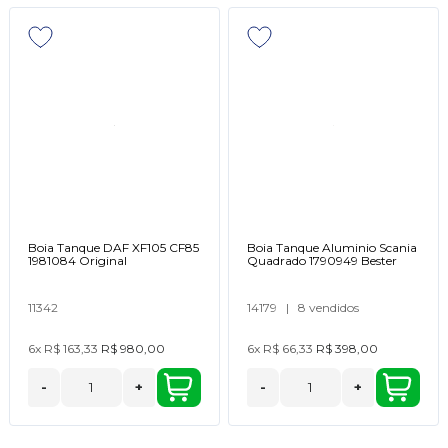
Boia Tanque DAF XF105 CF85
Boia Tanque Aluminio Scania
1981084 Original
Quadrado 1790949 Bester
11342
14179
|
8 vendidos
6x
R$ 163,33
R$ 980,00
6x
R$ 66,33
R$ 398,00
-
+
-
+