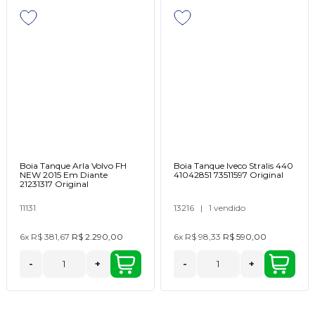
Boia Tanque Arla Volvo FH
Boia Tanque Iveco Stralis 440
NEW 2015 Em Diante
41042851 73511597 Original
21231317 Original
11131
13216
|
1 vendido
6x
R$ 381,67
R$ 2.290,00
6x
R$ 98,33
R$ 590,00
-
+
-
+