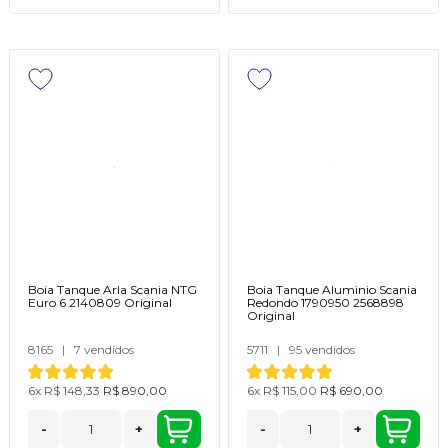
Boia Tanque Arla Scania NTG
Boia Tanque Aluminio Scania
Euro 6 2140809 Original
Redondo 1790950 2568898
Original
8165
|
7 vendidos
5711
|
95 vendidos
6x
R$ 148,33
R$ 890,00
6x
R$ 115,00
R$ 690,00
-
+
-
+