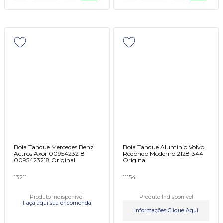
Boia Tanque Mercedes Benz
Boia Tanque Aluminio Volvo
Actros Axor 0095423218
Redondo Moderno 21281344
0095423218 Original
Original
13211
11154
Produto Indisponível
Produto Indisponível
Faça aqui sua encomenda
Informações Clique Aqui