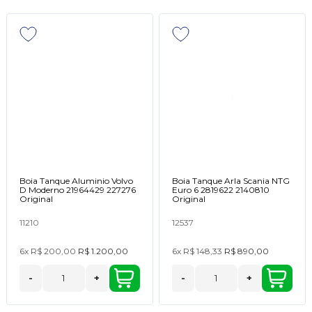
Boia Tanque Aluminio Volvo
Boia Tanque Arla Scania NTG
D Moderno 21964429 227276
Euro 6 2819622 2140810
Original
Original
11210
12537
6x
R$ 200,00
R$ 1.200,00
6x
R$ 148,33
R$ 890,00
-
+
-
+