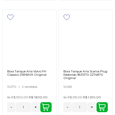
Boia Tanque Arla Volvo FH
Boia Tanque Arla Scania Plug
Classico 21596909 Original
Redondo 1831370 2274870
Original
10270
|
2 vendidos
10269
6x
R$ 300,00
R$ 1.800,00
6x
R$ 215,00
R$ 1.290,00
-
+
-
+