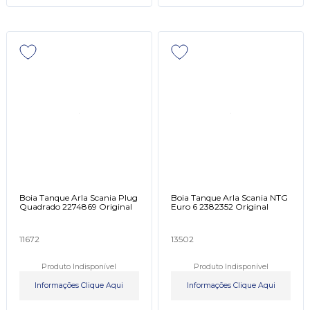
Boia Tanque Arla Scania Plug
Boia Tanque Arla Scania NTG
Quadrado 2274869 Original
Euro 6 2382352 Original
11672
13502
Produto Indisponível
Produto Indisponível
Informações Clique Aqui
Informações Clique Aqui