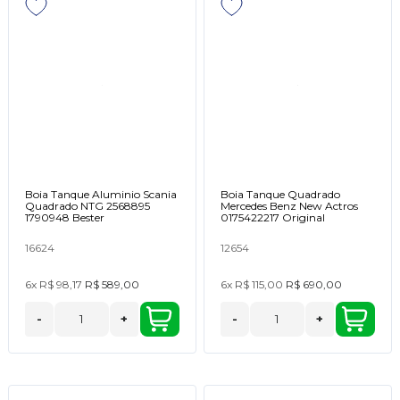
Boia Tanque Aluminio Scania
Boia Tanque Quadrado
Quadrado NTG 2568895
Mercedes Benz New Actros
1790948 Bester
0175422217 Original
16624
12654
6x
R$ 98,17
R$ 589,00
6x
R$ 115,00
R$ 690,00
-
+
-
+