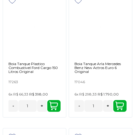
Boia Tanque Plastico
Boia Tanque Arla Mercedes
Combustivel Ford Cargo 150
Benz New Actros Euro 6
Litros Original
Original
17263
17046
6x
R$ 66,33
R$ 398,00
6x
R$ 298,33
R$ 1.790,00
-
+
-
+