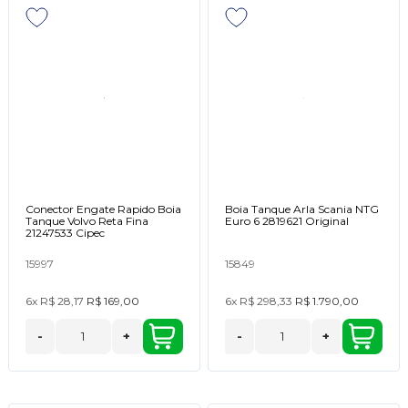
Conector Engate Rapido Boia
Boia Tanque Arla Scania NTG
Tanque Volvo Reta Fina
Euro 6 2819621 Original
21247533 Cipec
15997
15849
6x
R$ 28,17
R$ 169,00
6x
R$ 298,33
R$ 1.790,00
-
+
-
+