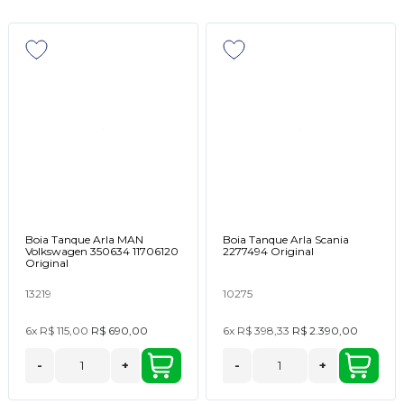
Boia Tanque Arla MAN
Boia Tanque Arla Scania
Volkswagen 350634 11706120
2277494 Original
Original
13219
10275
6x
R$ 115,00
R$ 690,00
6x
R$ 398,33
R$ 2.390,00
-
+
-
+