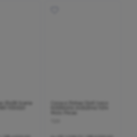
ao 25x28 Scania
Coroa e Pinhao 12x41 Iveco
189 1930320
503355202 2V2525142 11214
Moto Pecas
7291