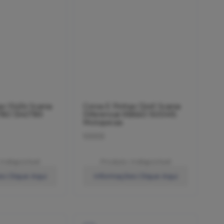
ao 10x34 Scania
Coroa E Pinhao 12x41 Scania
R780 1340789
Diferencial RB660 1500415
Motopecas
10003
Indisponível
Produto Indisponível
s Clique Aqui
Informações Clique Aqui