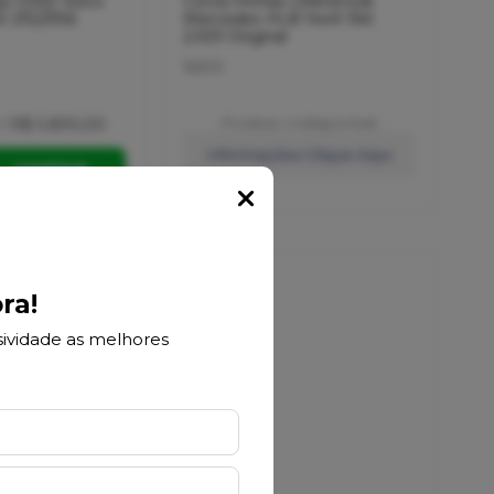
o 10X31 Volvo
Coroa Pinhao Diferencial
51 21523156
Mercedes HL8 14x41 Rel
2,929 Original
16510
/
Produto Indisponível
R$ 5.890,00
Informações Clique Aqui
COMPRAR
Popup
ra!
ividade as melhores