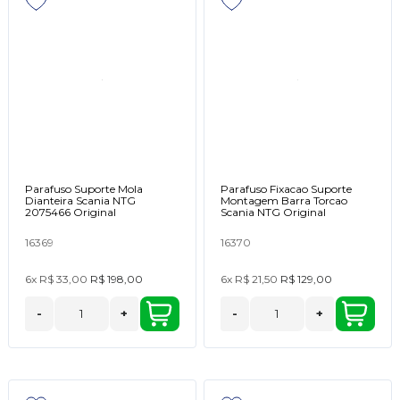
Parafuso Suporte Mola
Parafuso Fixacao Suporte
Dianteira Scania NTG
Montagem Barra Torcao
2075466 Original
Scania NTG Original
16369
16370
6x
R$ 33,00
R$ 198,00
6x
R$ 21,50
R$ 129,00
-
+
-
+