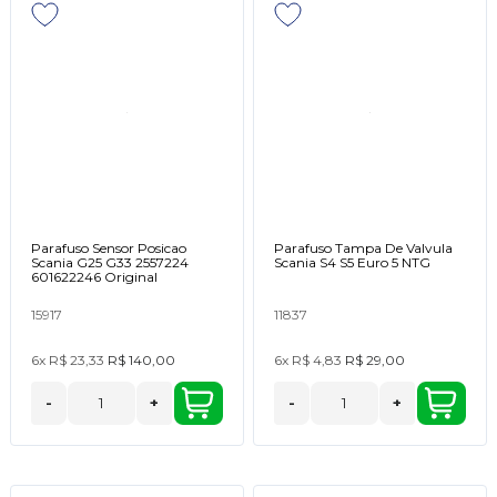
Parafuso Sensor Posicao
Parafuso Tampa De Valvula
Scania G25 G33 2557224
Scania S4 S5 Euro 5 NTG
601622246 Original
15917
11837
6x
R$ 23,33
R$ 140,00
6x
R$ 4,83
R$ 29,00
-
+
-
+