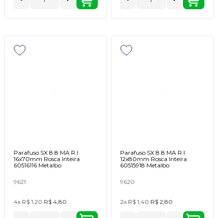
Parafuso SX 8.8 MA R.I
Parafuso SX 8.8 MA R.I
16x70mm Rosca Inteira
12x80mm Rosca Inteira
60516116 Metalbo
60515918 Metalbo
9621
9620
4x
R$ 1,20
R$ 4,80
2x
R$ 1,40
R$ 2,80