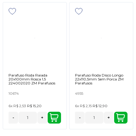
Parafuso Roda Raiada
Parafuso Roda Disco Longo
20x100mm Rosca 1,5
22x110,5mm Sem Porca ZM
224002020 ZM Parafusos
Parafusos
10674
4955
6x
R$ 2,53
R$ 15,20
6x
R$ 2,15
R$ 12,90
-
+
-
+