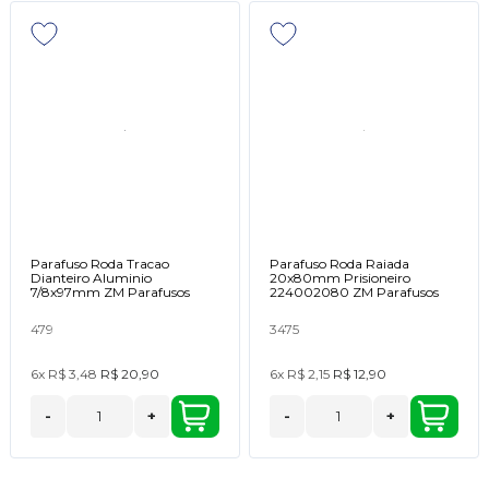
Parafuso Roda Tracao
Parafuso Roda Raiada
Dianteiro Aluminio
20x80mm Prisioneiro
7/8x97mm ZM Parafusos
224002080 ZM Parafusos
479
3475
6x
R$ 3,48
R$ 20,90
6x
R$ 2,15
R$ 12,90
-
+
-
+