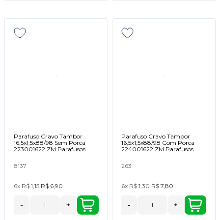
Parafuso Cravo Tambor
Parafuso Cravo Tambor
16,5x1,5x88/98 Sem Porca
16,5x1,5x88/98 Com Porca
223001622 ZM Parafusos
224001622 ZM Parafusos
8137
263
6x
R$ 1,15
R$ 6,90
6x
R$ 1,30
R$ 7,80
-
+
-
+