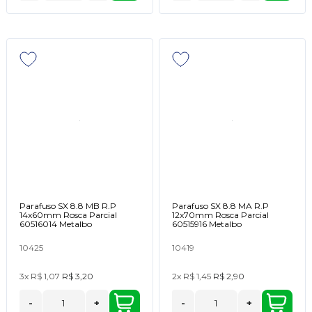
Parafuso SX 8.8 MB R.P
Parafuso SX 8.8 MA R.P
14x60mm Rosca Parcial
12x70mm Rosca Parcial
60516014 Metalbo
60515916 Metalbo
10425
10419
3x
R$ 1,07
R$ 3,20
2x
R$ 1,45
R$ 2,90
-
+
-
+