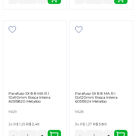
Parafuso SX 8.8 MA R.I
Parafuso SX 8.8 MA R.I
10x90mm Rosca Inteira
12x120mm Rosca Inteira
60515820 Metalbo
60515924 Metalbo
9629
9628
2x
R$ 1,25
R$ 2,49
3x
R$ 1,27
R$ 3,80
-
+
-
+