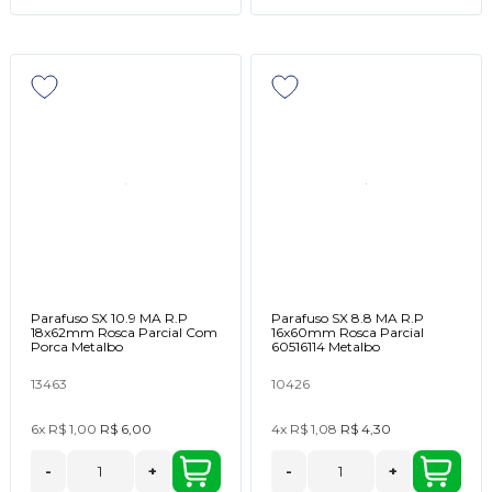
Parafuso SX 10.9 MA R.P
Parafuso SX 8.8 MA R.P
18x62mm Rosca Parcial Com
16x60mm Rosca Parcial
Porca Metalbo
60516114 Metalbo
13463
10426
6x
R$ 1,00
R$ 6,00
4x
R$ 1,08
R$ 4,30
-
+
-
+