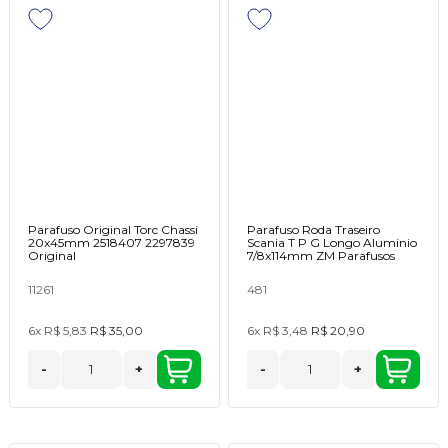
Parafuso Original Torc Chassi
Parafuso Roda Traseiro
20x45mm 2518407 2297839
Scania T P G Longo Aluminio
Original
7/8x114mm ZM Parafusos
11261
481
6x
R$ 5,83
R$ 35,00
6x
R$ 3,48
R$ 20,90
-
+
-
+