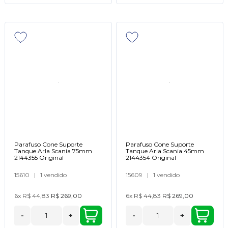
Parafuso Cone Suporte
Parafuso Cone Suporte
Tanque Arla Scania 75mm
Tanque Arla Scania 45mm
2144355 Original
2144354 Original
15610
|
1 vendido
15609
|
1 vendido
6x
R$ 44,83
R$ 269,00
6x
R$ 44,83
R$ 269,00
-
+
-
+