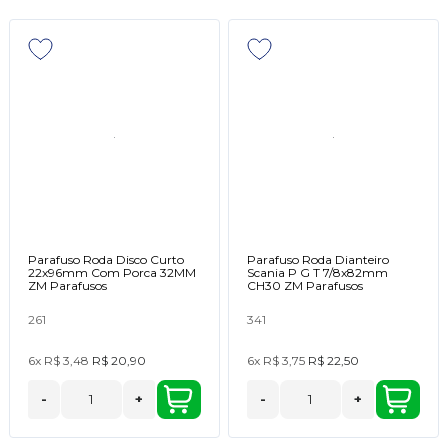
Parafuso Roda Disco Curto
Parafuso Roda Dianteiro
22x96mm Com Porca 32MM
Scania P G T 7/8x82mm
ZM Parafusos
CH30 ZM Parafusos
261
341
6x
R$ 3,48
R$ 20,90
6x
R$ 3,75
R$ 22,50
-
+
-
+