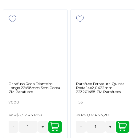
Parafuso Roda Dianteiro
Parafuso Ferradura Quinta
Longo 22x98mm Sem Porca
Roda 14x2,0X22mm
ZM Parafusos
223201458 ZM Parafusos
7000
1156
6x
R$ 2,92
R$ 17,50
3x
R$ 1,07
R$ 3,20
-
+
-
+