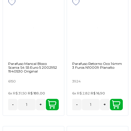
Parafuso Mancal Bloco
Parafuso Retorno Oco 14mm
Scania S4 S5 Euro 5 2002952
3 Furos N10009 Planalto
1940530 Original
6150
3924
6x
R$ 31,50
R$ 189,00
6x
R$ 2,82
R$ 16,90
-
+
-
+