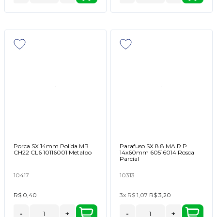
Porca SX 14mm Polida MB
Parafuso SX 8.8 MA R.P
CH22 CL6 10116001 Metalbo
14x60mm 60516014 Rosca
Parcial
10417
10313
R$ 0,40
3x
R$ 1,07
R$ 3,20
-
+
-
+