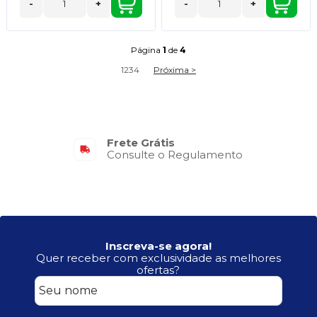
-
+
-
+
Página
1
de
4
1
2
3
4
Próxima >
Frete Grátis
Consulte o Regulamento
Inscreva-se agora!
Quer receber com exclusividade as melhores
ofertas?