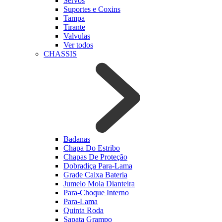
Servos
Suportes e Coxins
Tampa
Tirante
Valvulas
Ver todos
CHASSIS
Badanas
Chapa Do Estribo
Chapas De Proteção
Dobradiça Para-Lama
Grade Caixa Bateria
Jumelo Mola Dianteira
Para-Choque Interno
Para-Lama
Quinta Roda
Sapata Grampo