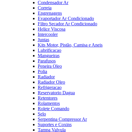
Condensador Ar
Correia
Engrenagens
Evaportador Ar Condicionado
Filtro Secador Ar Condicionado
Helice Viscosa
Intercooler
Juntas
Kits Motor, Pistão, Camisa e Aneis
Lubrificacao
Mangueiras
Parafusos
Peneira Oleo
Polia
Radiador
Radiador Oleo
Refrigeracao
Reservatorio Dagua
Retentores
Rolamentos
Rolete Comando
Selo
Serpentina Compressor Ar
Suportes e Coxins
Tampa Valvula