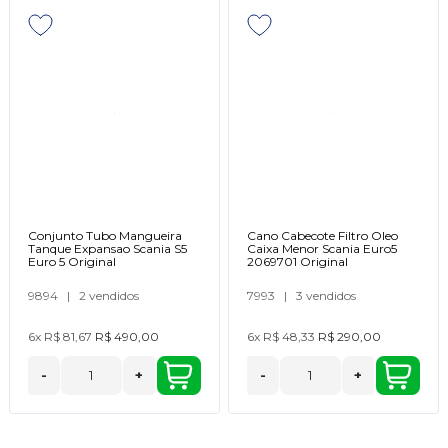
Conjunto Tubo Mangueira
Cano Cabecote Filtro Oleo
Tanque Expansao Scania S5
Caixa Menor Scania Euro5
Euro 5 Original
2069701 Original
9894
|
2 vendidos
7993
|
3 vendidos
6x
R$ 81,67
R$ 490,00
6x
R$ 48,33
R$ 290,00
-
+
-
+