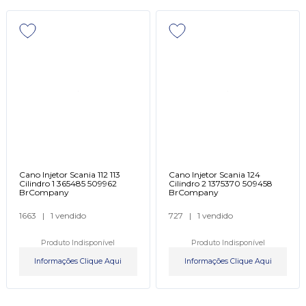
Cano Injetor Scania 112 113
Cano Injetor Scania 124
Cilindro 1 365485 509962
Cilindro 2 1375370 509458
BrCompany
BrCompany
1663
|
1 vendido
727
|
1 vendido
Produto Indisponível
Produto Indisponível
Informações Clique Aqui
Informações Clique Aqui