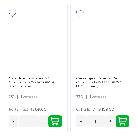
Cano Injetor Scania 124
Cano Injetor Scania 124
Cilindro 6 1375374 509480
Cilindro 5 1375373 509474
BrCompany
BrCompany
731
|
1 vendido
730
|
1 vendido
6x
R$ 14,83
R$ 89,00
6x
R$ 18,17
R$ 109,00
-
+
-
+