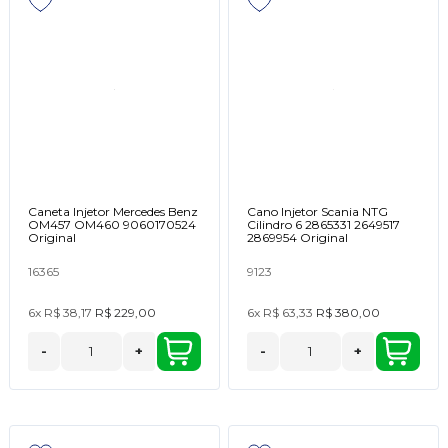
Caneta Injetor Mercedes Benz
Cano Injetor Scania NTG
OM457 OM460 9060170524
Cilindro 6 2865331 2649517
Original
2869954 Original
16365
9123
6x
R$ 38,17
R$ 229,00
6x
R$ 63,33
R$ 380,00
-
+
-
+