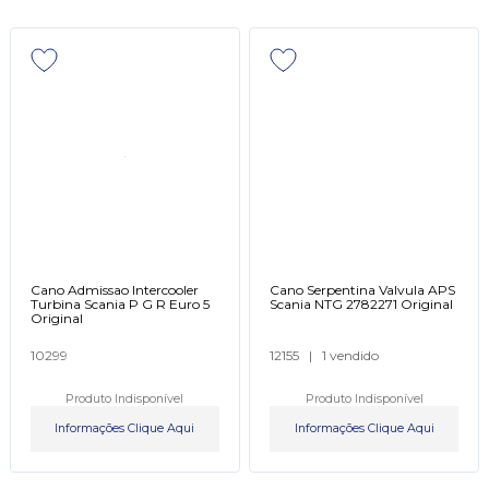
Cano Admissao Intercooler
Cano Serpentina Valvula APS
Turbina Scania P G R Euro 5
Scania NTG 2782271 Original
Original
10299
12155
|
1 vendido
Produto Indisponível
Produto Indisponível
Informações Clique Aqui
Informações Clique Aqui