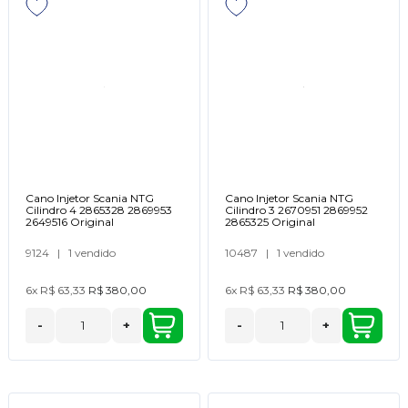
Cano Injetor Scania NTG
Cano Injetor Scania NTG
Cilindro 4 2865328 2869953
Cilindro 3 2670951 2869952
2649516 Original
2865325 Original
9124
|
1 vendido
10487
|
1 vendido
6x
R$ 63,33
R$ 380,00
6x
R$ 63,33
R$ 380,00
-
+
-
+