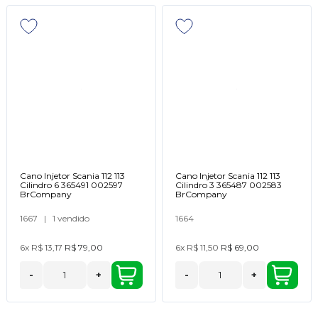
Cano Injetor Scania 112 113
Cano Injetor Scania 112 113
Cilindro 6 365491 002597
Cilindro 3 365487 002583
BrCompany
BrCompany
1667
|
1 vendido
1664
6x
R$ 13,17
R$ 79,00
6x
R$ 11,50
R$ 69,00
-
+
-
+