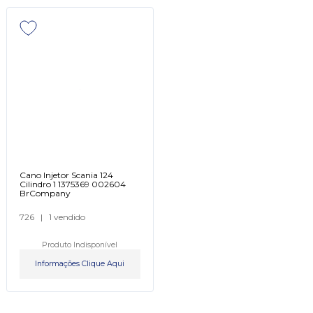
Cano Injetor Scania 124
Cilindro 1 1375369 002604
BrCompany
726
|
1 vendido
Produto Indisponível
Informações Clique Aqui