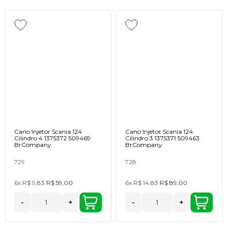
Cano Injetor Scania 124
Cano Injetor Scania 124
Cilindro 4 1375372 509469
Cilindro 3 1375371 509463
BrCompany
BrCompany
729
728
6x
R$ 9,83
R$ 59,00
6x
R$ 14,83
R$ 89,00
-
+
-
+