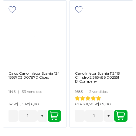
Calco Cano Injetor Scania 124
Cano Injetor Scania 112 113
1355703 007870 Cipec
Cilindro 2 365486 002551
BrCompany
1146
|
33 vendidos
1683
|
2 vendidos
6x
R$ 1,15
R$ 6,90
6x
R$ 11,50
R$ 69,00
-
+
-
+