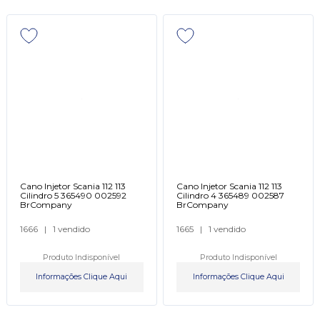
Cano Injetor Scania 112 113
Cano Injetor Scania 112 113
Cilindro 5 365490 002592
Cilindro 4 365489 002587
BrCompany
BrCompany
1666
|
1 vendido
1665
|
1 vendido
Produto Indisponível
Produto Indisponível
Informações Clique Aqui
Informações Clique Aqui