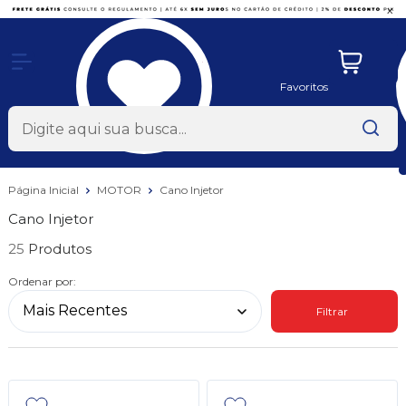
x
Favoritos
Página Inicial
MOTOR
Cano Injetor
Cano Injetor
25
Ordenar por:
Filtrar