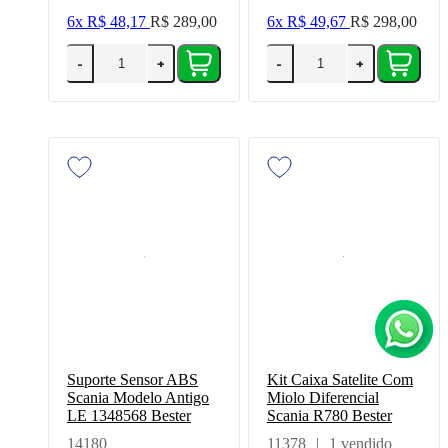
6x
R$ 48,17
R$ 289,00
6x
R$ 49,67
R$ 298,00
-
+
-
+
Suporte Sensor ABS
Kit Caixa Satelite Com
Scania Modelo Antigo
Miolo Diferencial
LE 1348568 Bester
Scania R780 Bester
14180
11378
|
1 vendido