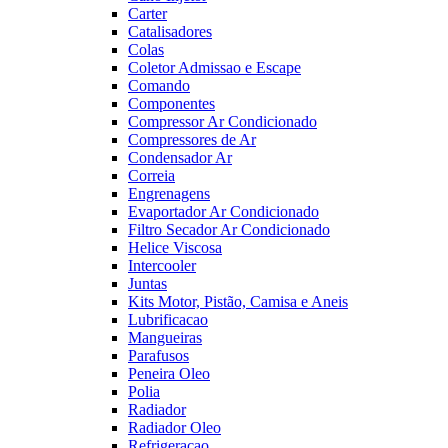
Carter
Catalisadores
Colas
Coletor Admissao e Escape
Comando
Componentes
Compressor Ar Condicionado
Compressores de Ar
Condensador Ar
Correia
Engrenagens
Evaportador Ar Condicionado
Filtro Secador Ar Condicionado
Helice Viscosa
Intercooler
Juntas
Kits Motor, Pistão, Camisa e Aneis
Lubrificacao
Mangueiras
Parafusos
Peneira Oleo
Polia
Radiador
Radiador Oleo
Refrigeracao