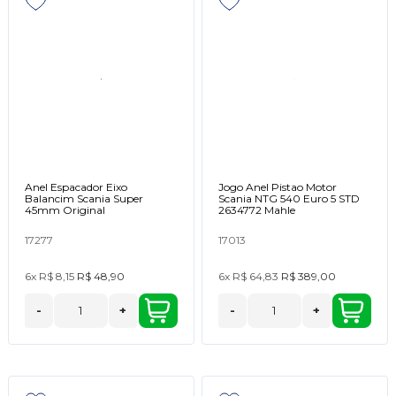
Anel Espacador Eixo
Jogo Anel Pistao Motor
Balancim Scania Super
Scania NTG 540 Euro 5 STD
45mm Original
2634772 Mahle
17277
17013
6x
R$ 8,15
R$ 48,90
6x
R$ 64,83
R$ 389,00
-
+
-
+