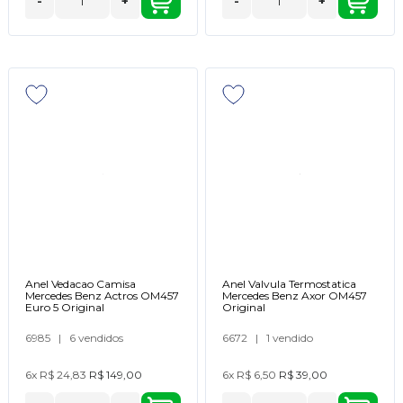
-
+
-
+
Anel Vedacao Camisa
Anel Valvula Termostatica
Mercedes Benz Actros OM457
Mercedes Benz Axor OM457
Euro 5 Original
Original
6985
|
6 vendidos
6672
|
1 vendido
6x
R$ 24,83
R$ 149,00
6x
R$ 6,50
R$ 39,00