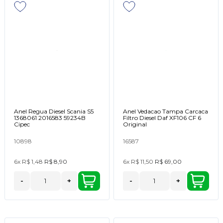
Anel Regua Diesel Scania S5
Anel Vedacao Tampa Carcaca
1368061 2016583 59234B
Filtro Diesel Daf XF106 CF 6
Cipec
Original
10898
16587
6x
R$ 1,48
R$ 8,90
6x
R$ 11,50
R$ 69,00
-
+
-
+