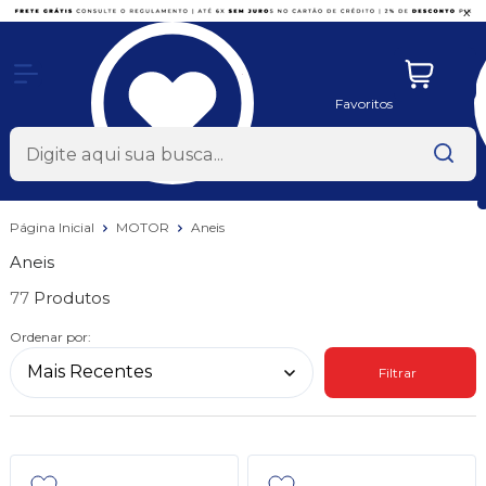
x
Favoritos
Página Inicial
MOTOR
Aneis
Aneis
77
Ordenar por:
Filtrar