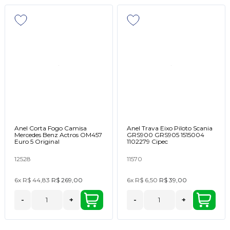
Anel Corta Fogo Camisa
Anel Trava Eixo Piloto Scania
Mercedes Benz Actros OM457
GRS900 GRS905 1515004
Euro 5 Original
1102279 Cipec
12528
11570
6x
R$ 44,83
R$ 269,00
6x
R$ 6,50
R$ 39,00
-
+
-
+