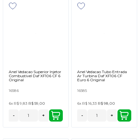
Anel Vedacao Superior Injetor
Anel Vedacao Tubo Entrada
Combustivel Daf XF106 CF 6
Ar Turbina Daf XF106 CF
Original
Euro 6 Original
16586
16585
6x
R$ 9,83
R$ 59,00
6x
R$ 16,33
R$ 98,00
-
+
-
+