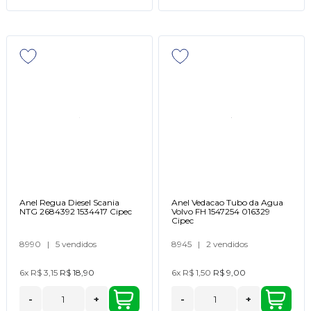
Anel Regua Diesel Scania
Anel Vedacao Tubo da Agua
NTG 2684392 1534417 Cipec
Volvo FH 1547254 016329
Cipec
8990
|
5 vendidos
8945
|
2 vendidos
6x
R$ 3,15
R$ 18,90
6x
R$ 1,50
R$ 9,00
-
+
-
+