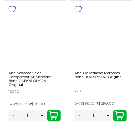
Anel Vedacao Saida
Anel De Vedacao Mercedes
Compressor Ar Mercedes
Benz 0069976447 Original
Benz OM906 OM924
Original
7281
16020
6x
R$ 98,33
R$ 590,00
6x
R$ 16,33
R$ 98,00
-
+
-
+