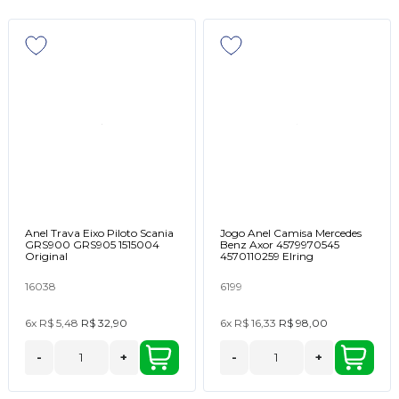
Anel Trava Eixo Piloto Scania
Jogo Anel Camisa Mercedes
GRS900 GRS905 1515004
Benz Axor 4579970545
Original
4570110259 Elring
16038
6199
6x
R$ 5,48
R$ 32,90
6x
R$ 16,33
R$ 98,00
-
+
-
+