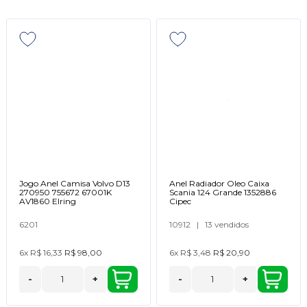
Jogo Anel Camisa Volvo D13
Anel Radiador Oleo Caixa
270950 755672 67001K
Scania 124 Grande 1352886
AV1860 Elring
Cipec
6201
10912
|
13 vendidos
6x
R$ 16,33
R$ 98,00
6x
R$ 3,48
R$ 20,90
-
+
-
+