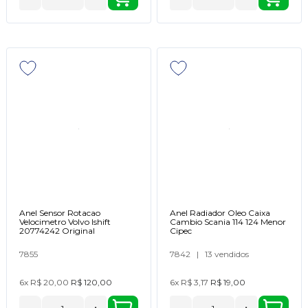
Anel Sensor Rotacao
Anel Radiador Oleo Caixa
Velocimetro Volvo Ishift
Cambio Scania 114 124 Menor
20774242 Original
Cipec
7855
7842
|
13 vendidos
6x
R$ 20,00
R$ 120,00
6x
R$ 3,17
R$ 19,00