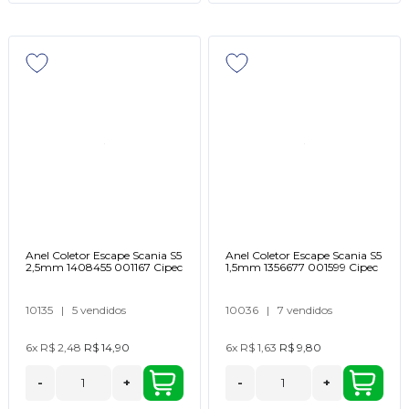
Anel Coletor Escape Scania S5
Anel Coletor Escape Scania S5
2,5mm 1408455 001167 Cipec
1,5mm 1356677 001599 Cipec
10135
|
5 vendidos
10036
|
7 vendidos
6x
R$ 2,48
R$ 14,90
6x
R$ 1,63
R$ 9,80
-
+
-
+