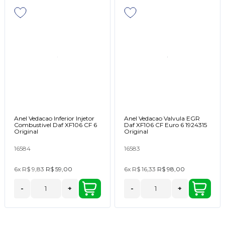
Anel Vedacao Inferior Injetor
Anel Vedacao Valvula EGR
Combustivel Daf XF106 CF 6
Daf XF106 CF Euro 6 1924315
Original
Original
16584
16583
6x
R$ 9,83
R$ 59,00
6x
R$ 16,33
R$ 98,00
-
+
-
+