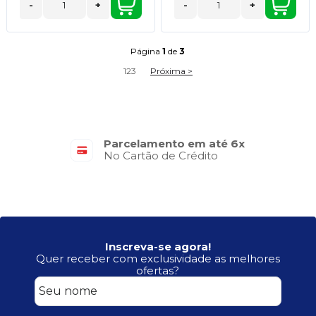
-
+
-
+
Página
1
de
3
1
2
3
Próxima >
Parcelamento em até 6x
No Cartão de Crédito
Inscreva-se agora!
Quer receber com exclusividade as melhores
ofertas?