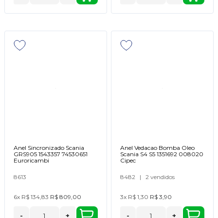
Anel Sincronizado Scania
Anel Vedacao Bomba Oleo
GRS905 1543357 74530651
Scania S4 S5 1351692 008020
Euroricambi
Cipec
8613
8482
|
2 vendidos
6x
R$ 134,83
R$ 809,00
3x
R$ 1,30
R$ 3,90
-
+
-
+