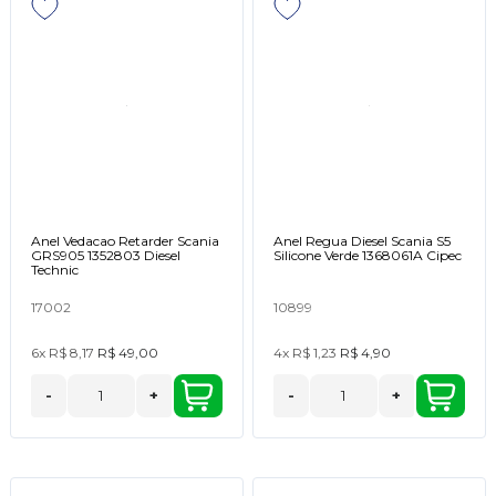
Anel Vedacao Retarder Scania
Anel Regua Diesel Scania S5
GRS905 1352803 Diesel
Silicone Verde 1368061A Cipec
Technic
17002
10899
6x
R$ 8,17
R$ 49,00
4x
R$ 1,23
R$ 4,90
-
+
-
+