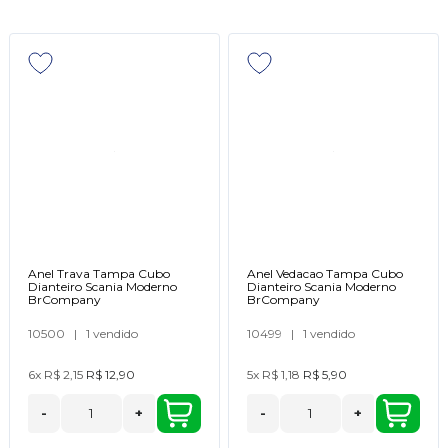
Anel Trava Tampa Cubo
Anel Vedacao Tampa Cubo
Dianteiro Scania Moderno
Dianteiro Scania Moderno
BrCompany
BrCompany
10500
|
1 vendido
10499
|
1 vendido
6x
R$ 2,15
R$ 12,90
5x
R$ 1,18
R$ 5,90
-
+
-
+