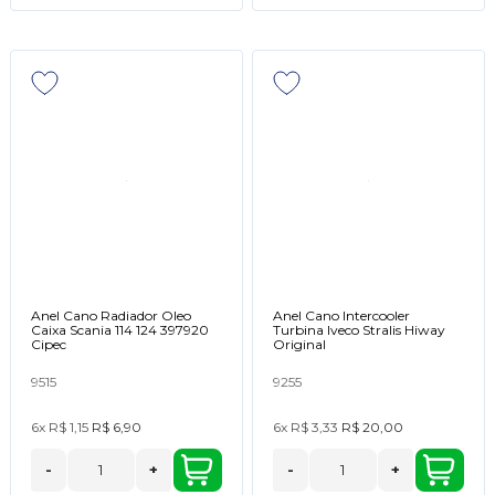
Anel Cano Radiador Oleo
Anel Cano Intercooler
Caixa Scania 114 124 397920
Turbina Iveco Stralis Hiway
Cipec
Original
9515
9255
6x
R$ 1,15
R$ 6,90
6x
R$ 3,33
R$ 20,00
-
+
-
+