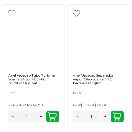
Anel Vedacao Tubo Turbina
Anel Vedacao Separador
Scania S4 S5 1403460
Vapor Oleo Scania NTG
1753782 Original
1542640 Original
15765
15506
6x
R$ 11,50
R$ 69,00
6x
R$ 11,50
R$ 69,00
-
+
-
+