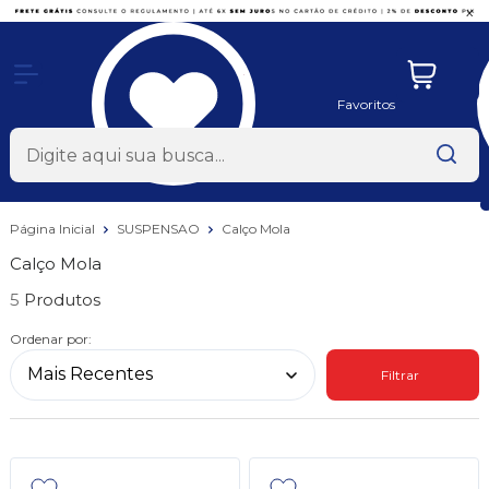
x
Favoritos
Página Inicial
SUSPENSAO
Calço Mola
Calço Mola
5
Ordenar por:
Filtrar