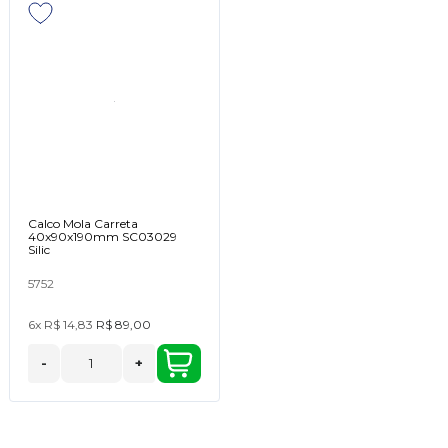
Calco Mola Carreta
40x90x190mm SC03029
Silic
5752
6x
R$ 14,83
R$ 89,00
-
+