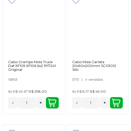
Calco Grampo Mola Truck
Calco Mola Carreta
Daf XF105 XF106 6x2 1917241
20x90x200mm SC03012
Original
Silic
16853
5751
|
4 vendidos
6x
R$ 49,67
R$ 298,00
6x
R$ 8,17
R$ 49,00
-
+
-
+