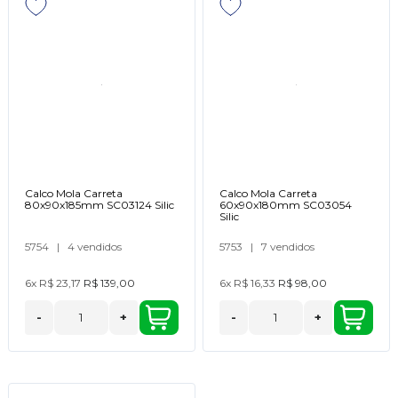
Calco Mola Carreta
Calco Mola Carreta
80x90x185mm SC03124 Silic
60x90x180mm SC03054
Silic
5754
|
4 vendidos
5753
|
7 vendidos
6x
R$ 23,17
R$ 139,00
6x
R$ 16,33
R$ 98,00
-
+
-
+