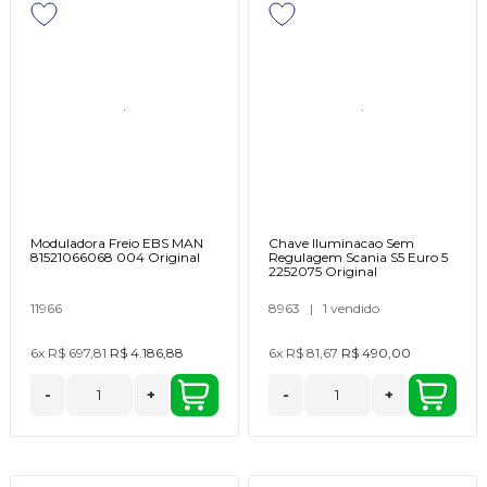
Moduladora Freio EBS MAN
Chave Iluminacao Sem
81521066068 004 Original
Regulagem Scania S5 Euro 5
2252075 Original
11966
8963
|
1 vendido
6x
R$ 697,81
R$ 4.186,88
6x
R$ 81,67
R$ 490,00
-
+
-
+