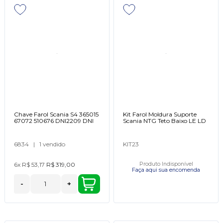
Chave Farol Scania S4 365015
Kit Farol Moldura Suporte
67072 510676 DNI2209 DNI
Scania NTG Teto Baixo LE LD
6834
|
1 vendido
KIT23
6x
R$ 53,17
R$ 319,00
Produto Indisponível
Faça aqui sua encomenda
-
+