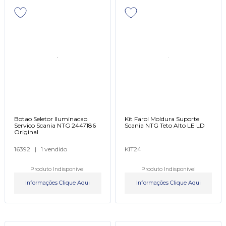
Botao Seletor Iluminacao
Kit Farol Moldura Suporte
Servico Scania NTG 2447186
Scania NTG Teto Alto LE LD
Original
16392
|
1 vendido
KIT24
Produto Indisponível
Produto Indisponível
Informações Clique Aqui
Informações Clique Aqui