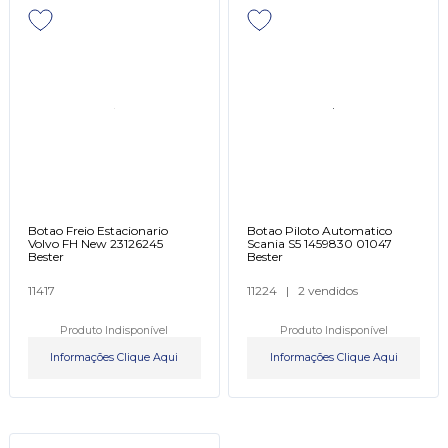
Botao Freio Estacionario
Botao Piloto Automatico
Volvo FH New 23126245
Scania S5 1459830 01047
Bester
Bester
11417
11224
|
2 vendidos
Produto Indisponível
Produto Indisponível
Informações Clique Aqui
Informações Clique Aqui