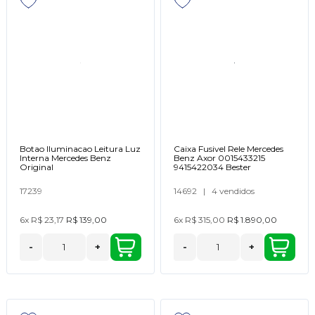
Botao Iluminacao Leitura Luz
Caixa Fusivel Rele Mercedes
Interna Mercedes Benz
Benz Axor 0015433215
Original
9415422034 Bester
17239
14692
|
4 vendidos
6x
R$ 23,17
R$ 139,00
6x
R$ 315,00
R$ 1.890,00
-
+
-
+