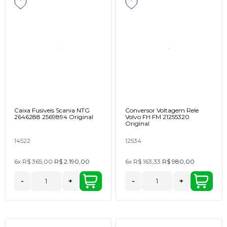
Caixa Fusiveis Scania NTG
Conversor Voltagem Rele
2646288 2569894 Original
Volvo FH FM 21255320
Original
14522
12534
6x
R$ 365,00
R$ 2.190,00
6x
R$ 163,33
R$ 980,00
-
+
-
+