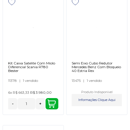
Kit Caixa Satelite Com Miolo
Semi Eixo Cubo Redutor
Diferencial Scania R780
Mercedes Benz Com Bloqueio
Bester
40 Estria Rex
11378
|
1 vendido
13475
|
1 vendido
6x
R$ 663,33
R$ 3.980,00
Produto Indisponível
Informações Clique Aqui
-
+