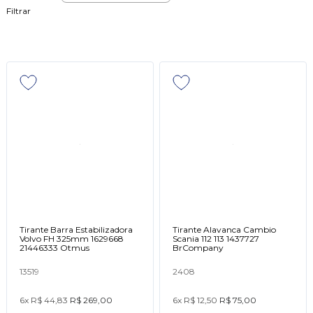
Filtrar
Tirante Barra Estabilizadora
Tirante Alavanca Cambio
Volvo FH 325mm 1629668
Scania 112 113 1437727
21446333 Otmus
BrCompany
13519
2408
6x
R$ 44,83
R$ 269,00
6x
R$ 12,50
R$ 75,00