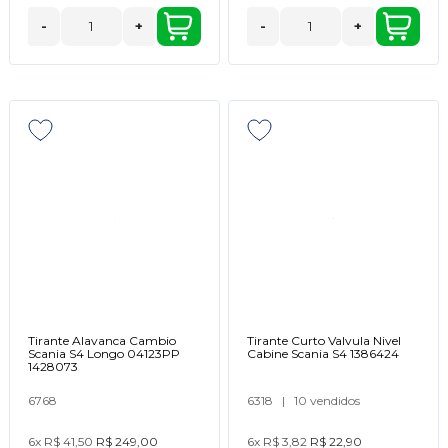
-
+
-
+
Tirante Alavanca Cambio
Tirante Curto Valvula Nivel
Scania S4 Longo 04123PP
Cabine Scania S4 1386424
1428073
6768
6318
|
10 vendidos
6x
R$ 41,50
R$ 249,00
6x
R$ 3,82
R$ 22,90