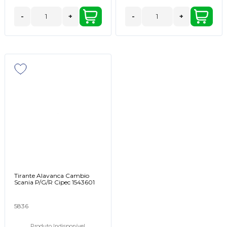
-
+
-
+
Tirante Alavanca Cambio
Scania P/G/R Cipec 1543601
5836
Produto Indisponível