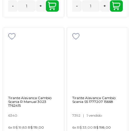
-
+
-
+
Tirante Alavanca Cambio
Tirante Alavanca Cambio
Scania R Manual 3023
Scania S5 1777207 15668
1762415
6340
7392
|
1 vendido
6x
R$ 19,83
R$ 119,00
6x
R$ 33,00
R$ 198,00