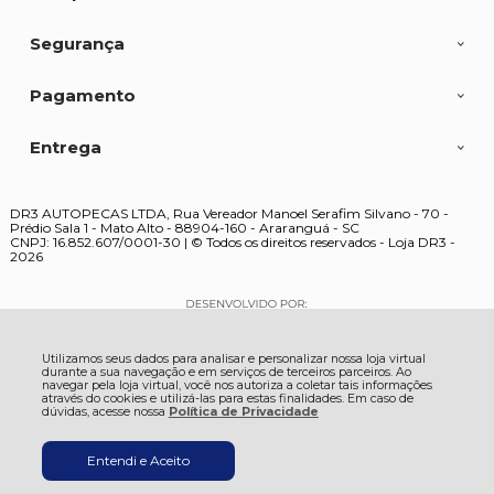
Segurança
Pagamento
Entrega
DR3 AUTOPECAS LTDA, Rua Vereador Manoel Serafim Silvano - 70 -
Prédio Sala 1 - Mato Alto - 88904-160 - Araranguá - SC
CNPJ: 16.852.607/0001-30 | © Todos os direitos reservados - Loja DR3 -
2026
Utilizamos seus dados para analisar e personalizar nossa loja virtual
durante a sua navegação e em serviços de terceiros parceiros. Ao
navegar pela loja virtual, você nos autoriza a coletar tais informações
através do cookies e utilizá-las para estas finalidades. Em caso de
dúvidas, acesse nossa
Política de Privacidade
Entendi e Aceito