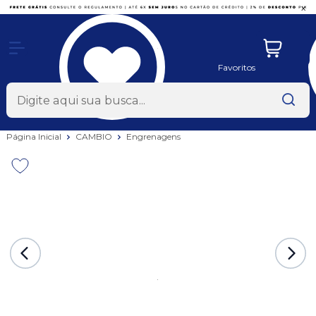
x
Favoritos
Página Inicial
CAMBIO
Engrenagens