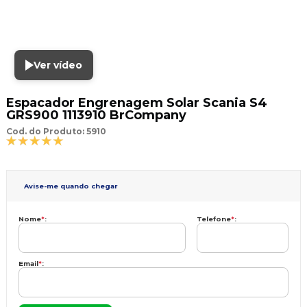
Ver vídeo
Espacador Engrenagem Solar Scania S4
GRS900 1113910 BrCompany
Cod. do Produto: 5910
Avise-me quando chegar
Nome
*
:
Telefone
*
:
Email
*
: