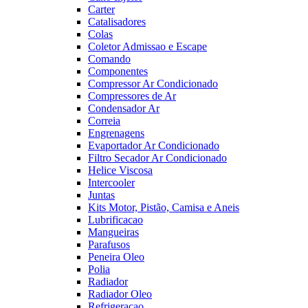
Carter
Catalisadores
Colas
Coletor Admissao e Escape
Comando
Componentes
Compressor Ar Condicionado
Compressores de Ar
Condensador Ar
Correia
Engrenagens
Evaportador Ar Condicionado
Filtro Secador Ar Condicionado
Helice Viscosa
Intercooler
Juntas
Kits Motor, Pistão, Camisa e Aneis
Lubrificacao
Mangueiras
Parafusos
Peneira Oleo
Polia
Radiador
Radiador Oleo
Refrigeracao