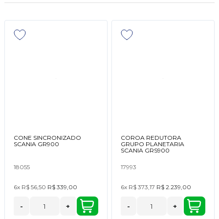
CONE SINCRONIZADO
COROA REDUTORA
SCANIA GR900
GRUPO PLANETARIA
SCANIA GRS900
18055
17993
6x
R$ 56,50
R$ 339,00
6x
R$ 373,17
R$ 2.239,00
-
+
-
+