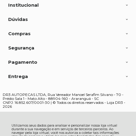
Institucional
Dúvidas
Compras
Segurança
Pagamento
Entrega
DR3 AUTOPECAS LTDA, Rua Vereador Manoel Serafim Silvano - 70 -
Prédio Sala 1 - Mato Alto - 88904-160 - Araranguá - SC
CNPJ: 16.852.607/0001-30 | © Todos os direitos reservados - Loja DR3 -
2026
Utilizamos seus dados para analisar e personalizar nossa loja virtual
durante a sua navegação e em serviços de terceiros parceiros. Ao
navegar pela loja virtual, você nos autoriza a coletar tais informações