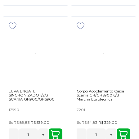
LUVA ENGATE
Corpo Acoplamento Caixa
SINCRONIZADO 1/2/3
Scania GR/GRS900 6/8
SCANIA GR900/GRS900
Marcha Eurotecnica
17990
7201
6x
R$ 89,83
R$ 539,00
6x
R$ 54,83
R$ 329,00
-
+
-
+