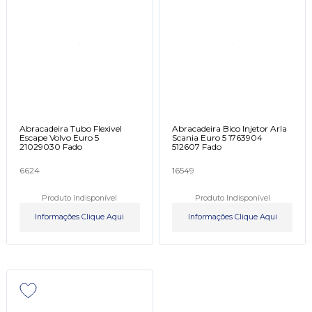
Abracadeira Tubo Flexivel
Abracadeira Bico Injetor Arla
Escape Volvo Euro 5
Scania Euro 5 1763904
21029030 Fado
512607 Fado
6624
16549
Produto Indisponível
Produto Indisponível
Informações Clique Aqui
Informações Clique Aqui