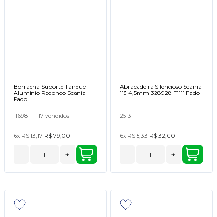
Borracha Suporte Tanque
Abracadeira Silencioso Scania
Aluminio Redondo Scania
113 4,5mm 328928 F1111 Fado
Fado
11698
|
17 vendidos
2513
6x
R$ 13,17
R$ 79,00
6x
R$ 5,33
R$ 32,00
-
+
-
+