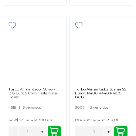
Turbo Alimentador Volvo FH
Turbo Alimentador Scania S5
D13 Euro 5 Com Haste Gate
Euro 5 R400 R440 R480
Holset
DC13
4518
|
3 vendidos
3001
|
2 vendidos
6x
R$ 931,67
R$ 5.590,00
6x
R$ 881,67
R$ 5.290,00
-
+
-
+