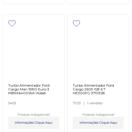
Turbo Alimentador Ford
Turbo Alimentador Ford
Cargo Man 15190 Euro 3
Cargo 2609 ISB 6.7
MB9X6400WA Holset
HE300FG 3791328
5453
7929
|
1 vendido
Produto Indisponível
Produto Indisponível
Informações Clique Aqui
Informações Clique Aqui