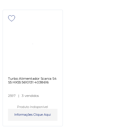
Turbo Alimentador Scania S4
S5 HX55 5610131 4038616
2597
|
3 vendidos
Produto Indisponível
Informações Clique Aqui