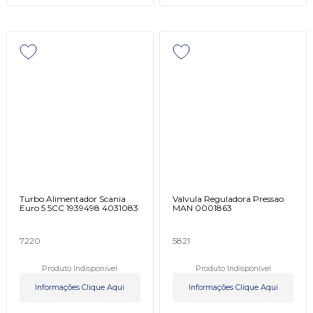
Turbo Alimentador Scania
Valvula Reguladora Pressao
Euro 5 5CC 1939498 4031083
MAN 0001863
7220
5821
Produto Indisponível
Produto Indisponível
Informações Clique Aqui
Informações Clique Aqui