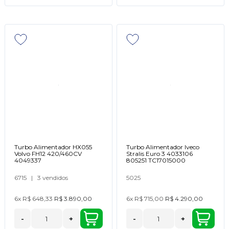
Turbo Alimentador HX055
Turbo Alimentador Iveco
Volvo FH12 420/460CV
Stralis Euro 3 4033106
4049337
805251 TC17015000
6715
|
3 vendidos
5025
6x
R$ 648,33
R$ 3.890,00
6x
R$ 715,00
R$ 4.290,00
-
+
-
+