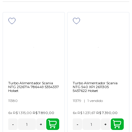
Turbo Alimentador Scania
Turbo Alimentador Scania
NTG 2126714 786449 5354337
NTG 540 XPI 2611305
Holset
5457622 Holset
11380
11379
|
1 vendido
6x
R$ 1.315,00
R$ 7.890,00
6x
R$ 1.231,67
R$ 7.390,00
-
+
-
+