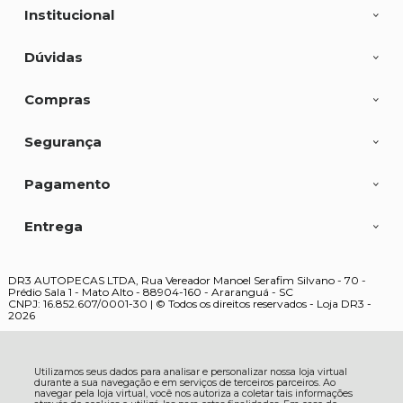
Institucional
Dúvidas
Compras
Segurança
Pagamento
Entrega
DR3 AUTOPECAS LTDA, Rua Vereador Manoel Serafim Silvano - 70 -
Prédio Sala 1 - Mato Alto - 88904-160 - Araranguá - SC
CNPJ: 16.852.607/0001-30 | © Todos os direitos reservados - Loja DR3 -
2026
Utilizamos seus dados para analisar e personalizar nossa loja virtual
durante a sua navegação e em serviços de terceiros parceiros. Ao
navegar pela loja virtual, você nos autoriza a coletar tais informações