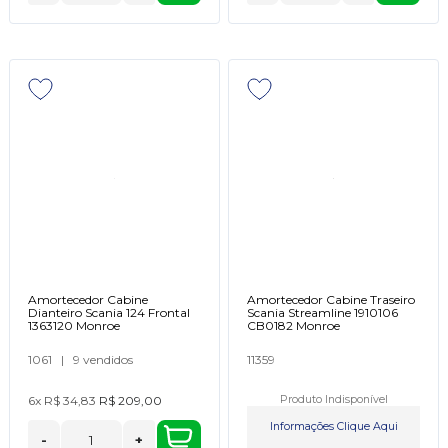
Amortecedor Cabine
Amortecedor Cabine Traseiro
Dianteiro Scania 124 Frontal
Scania Streamline 1910106
1363120 Monroe
CB0182 Monroe
1061
|
9 vendidos
11359
6x
R$ 34,83
R$ 209,00
Produto Indisponível
Informações Clique Aqui
-
+