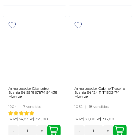
Amortecedor Dianteiro
Amortecedor Cabine Traseiro
Scania S4 S5 1867874 54438
Scania S4 124 R T 1502474
Monroe
Monroe
1904
|
7 vendidos
1062
|
18 vendidos
6x
R$ 54,83
R$ 329,00
6x
R$ 33,00
R$ 198,00
-
+
-
+