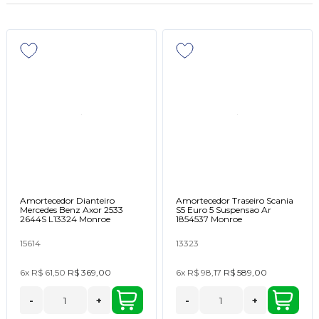
Amortecedor Dianteiro
Amortecedor Traseiro Scania
Mercedes Benz Axor 2533
S5 Euro 5 Suspensao Ar
2644S L13324 Monroe
1854537 Monroe
15614
13323
6x
R$ 61,50
R$ 369,00
6x
R$ 98,17
R$ 589,00
-
+
-
+