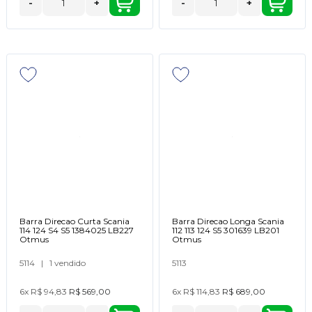
-
+
-
+
Barra Direcao Curta Scania
Barra Direcao Longa Scania
114 124 S4 S5 1384025 LB227
112 113 124 S5 301639 LB201
Otmus
Otmus
5114
|
1 vendido
5113
6x
R$ 94,83
R$ 569,00
6x
R$ 114,83
R$ 689,00