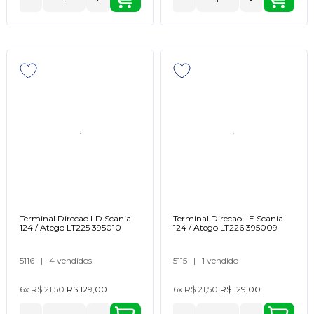
Terminal Direcao LD Scania
Terminal Direcao LE Scania
124 / Atego LT225 395010
124 / Atego LT226 395009
5116
|
4 vendidos
5115
|
1 vendido
6x
R$ 21,50
R$ 129,00
6x
R$ 21,50
R$ 129,00