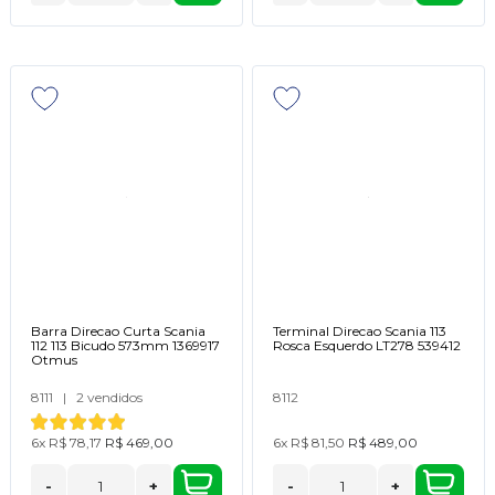
Barra Direcao Curta Scania
Terminal Direcao Scania 113
112 113 Bicudo 573mm 1369917
Rosca Esquerdo LT278 539412
Otmus
8111
|
2 vendidos
8112
6x
R$ 78,17
R$ 469,00
6x
R$ 81,50
R$ 489,00
-
+
-
+