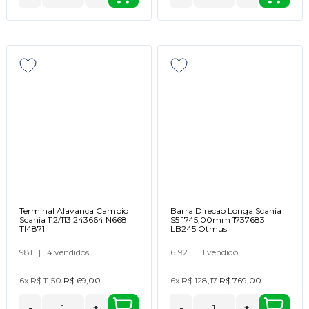
Terminal Alavanca Cambio
Barra Direcao Longa Scania
Scania 112/113 243664 N668
S5 1745,00mm 1737683
TI4871
LB245 Otmus
981
|
4 vendidos
6192
|
1 vendido
6x
R$ 11,50
R$ 69,00
6x
R$ 128,17
R$ 769,00
-
+
-
+