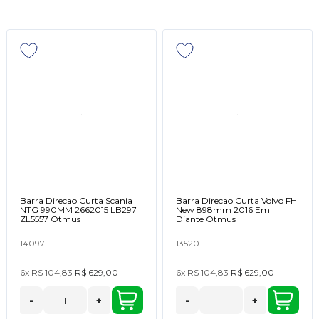
Barra Direcao Curta Scania
Barra Direcao Curta Volvo FH
NTG 990MM 2662015 LB297
New 898mm 2016 Em
ZL5557 Otmus
Diante Otmus
14097
13520
6x
R$ 104,83
R$ 629,00
6x
R$ 104,83
R$ 629,00
-
+
-
+