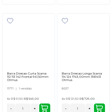
Barra Direcao Curta Scania
Barra Direcao Longa Scania
112 113 142 Frontal 941,50mm
114 124 1743,00mm 1361413
Otmus
Otmus
11771
|
1 vendido
8537
6x
R$ 91,50
R$ 549,00
6x
R$ 121,50
R$ 729,00
-
+
-
+