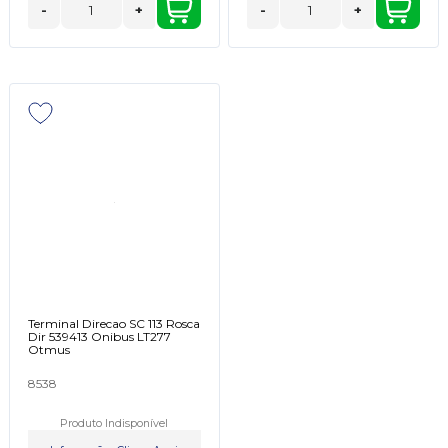
-
+
-
+
Terminal Direcao SC 113 Rosca
Dir 539413 Onibus LT277
Otmus
8538
Produto Indisponível