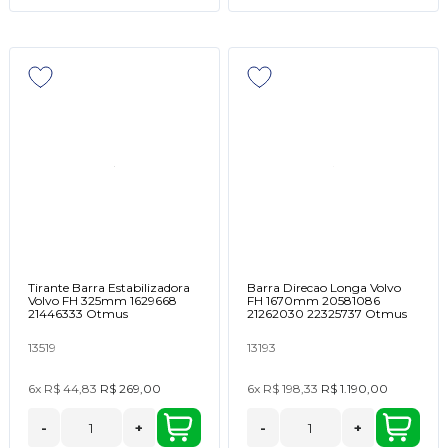
Tirante Barra Estabilizadora
Barra Direcao Longa Volvo
Volvo FH 325mm 1629668
FH 1670mm 20581086
21446333 Otmus
21262030 22325737 Otmus
13519
13193
6x
R$ 44,83
R$ 269,00
6x
R$ 198,33
R$ 1.190,00
-
+
-
+