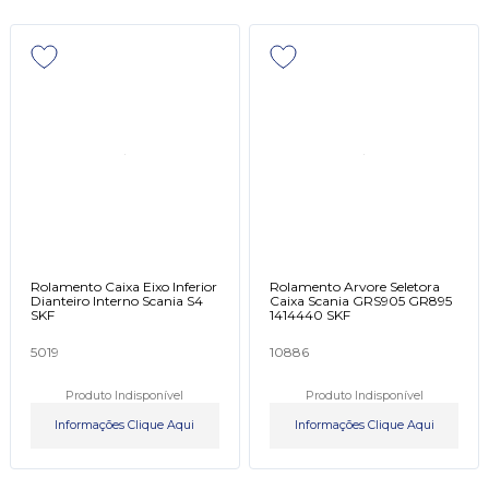
Rolamento Caixa Eixo Inferior
Rolamento Arvore Seletora
Dianteiro Interno Scania S4
Caixa Scania GRS905 GR895
SKF
1414440 SKF
5019
10886
Produto Indisponível
Produto Indisponível
Informações Clique Aqui
Informações Clique Aqui