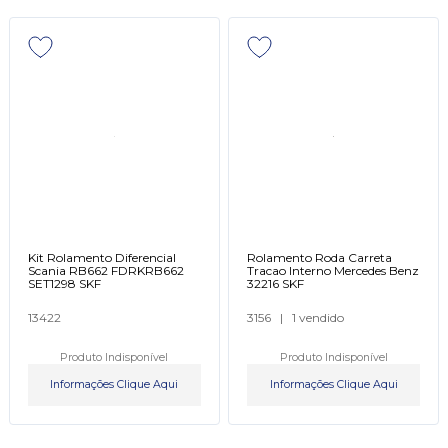
Kit Rolamento Diferencial
Rolamento Roda Carreta
Scania RB662 FDRKRB662
Tracao Interno Mercedes Benz
SET1298 SKF
32216 SKF
13422
3156
|
1 vendido
Produto Indisponível
Produto Indisponível
Informações Clique Aqui
Informações Clique Aqui