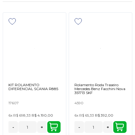
KIT ROLAMENTO
Rolamento Roda Traseiro
DIFERENCIAL SCANIA R885
Mercedes Benz Facchini Nova
351713 SKF
17607
4590
6x
R$ 698,33
R$ 4.190,00
6x
R$ 65,33
R$ 392,00
-
+
-
+