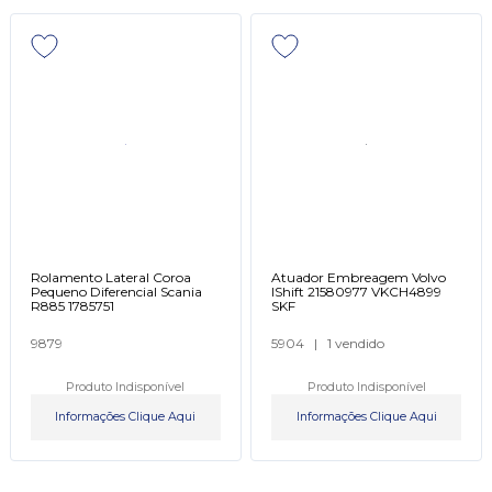
Rolamento Lateral Coroa
Atuador Embreagem Volvo
Pequeno Diferencial Scania
IShift 21580977 VKCH4899
R885 1785751
SKF
9879
5904
|
1 vendido
Produto Indisponível
Produto Indisponível
Informações Clique Aqui
Informações Clique Aqui