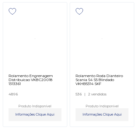
Rolamento Engrenagem
Rolamento Roda Dianteiro
Distribuicao VKBC20018
Scania S4 S5 Blindado
1313361
VKHB5314 SKF
4896
536
|
2 vendidos
Produto Indisponível
Produto Indisponível
Informações Clique Aqui
Informações Clique Aqui