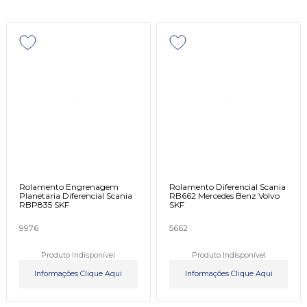
Rolamento Engrenagem
Rolamento Diferencial Scania
Planetaria Diferencial Scania
RB662 Mercedes Benz Volvo
RBP835 SKF
SKF
9976
5662
Produto Indisponível
Produto Indisponível
Informações Clique Aqui
Informações Clique Aqui