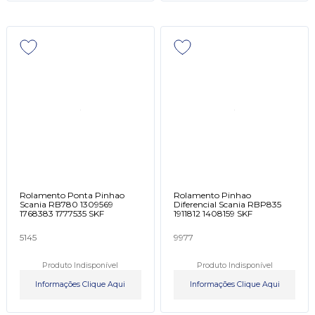
Rolamento Ponta Pinhao
Rolamento Pinhao
Scania RB780 1309569
Diferencial Scania RBP835
1768383 1777535 SKF
1911812 1408159 SKF
5145
9977
Produto Indisponível
Produto Indisponível
Informações Clique Aqui
Informações Clique Aqui