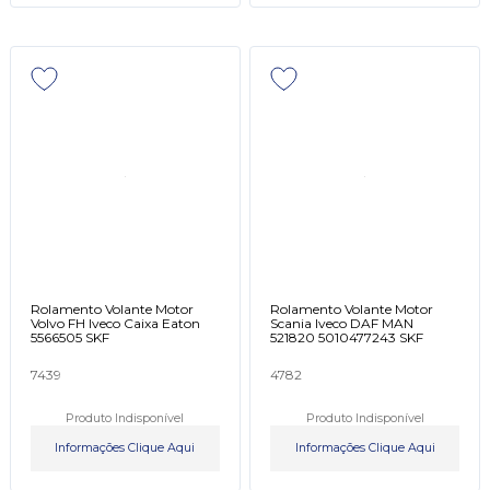
Rolamento Volante Motor
Rolamento Volante Motor
Volvo FH Iveco Caixa Eaton
Scania Iveco DAF MAN
5566505 SKF
521820 5010477243 SKF
7439
4782
Produto Indisponível
Produto Indisponível
Informações Clique Aqui
Informações Clique Aqui