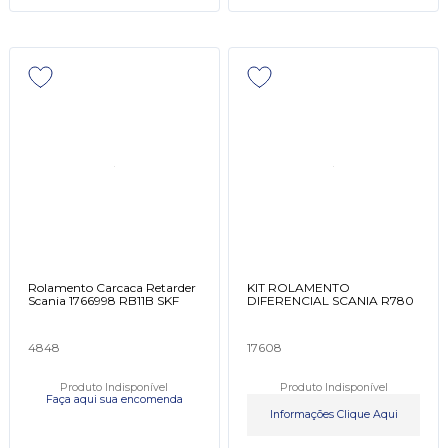
Rolamento Carcaca Retarder
KIT ROLAMENTO
Scania 1766998 RB11B SKF
DIFERENCIAL SCANIA R780
4848
17608
Produto Indisponível
Produto Indisponível
Faça aqui sua encomenda
Informações Clique Aqui