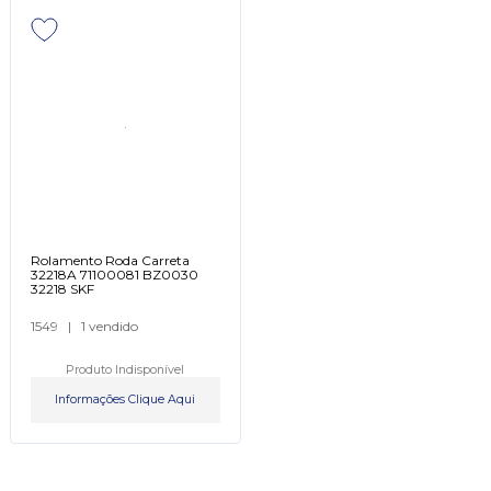
Rolamento Roda Carreta
32218A 71100081 BZ0030
32218 SKF
1549
|
1 vendido
Produto Indisponível
Informações Clique Aqui