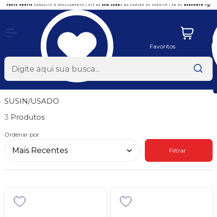
x
Favoritos
SUSIN/USADO
3
Ordenar por:
Filtrar