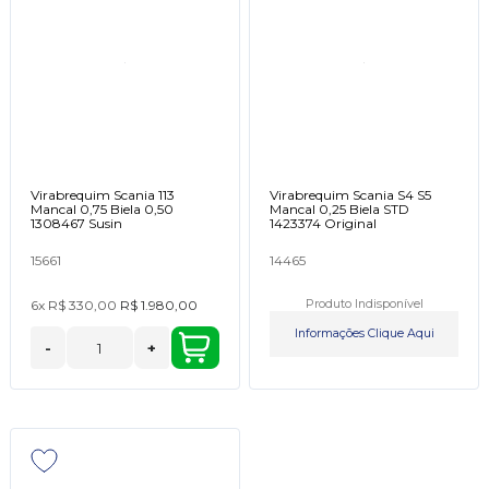
Virabrequim Scania 113
Virabrequim Scania S4 S5
Mancal 0,75 Biela 0,50
Mancal 0,25 Biela STD
1308467 Susin
1423374 Original
15661
14465
6x
R$ 330,00
R$ 1.980,00
Produto Indisponível
Informações Clique Aqui
-
+