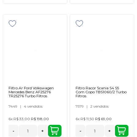
Filtro Ar Ford Volkswagen
Filtro Racor Scania S4 S5
Mercedes Benz AF25276
Com Copo TBS1060/2 Turbo
TR25276 Turbo Filtros
Filtros
7449
|
4 vendidos
7579
|
2 vendidos
6x
R$ 33,00
R$ 198,00
6x
R$ 11,50
R$ 69,00
-
+
-
+