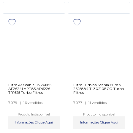
Filtro Ar Scania 113 261185
Filtro Turbina Scania Euro 5
AF26241 AP1185 AR6226
2625884 TL30210ECO Turbo
TR1625 Turbo Filtros
Filtros
7079
|
16 vendidos
7077
|
11 vendidos
Produto Indisponível
Produto Indisponível
Informações Clique Aqui
Informações Clique Aqui