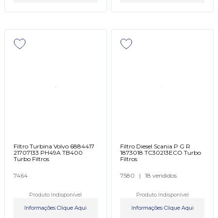
Filtro Turbina Volvo 6884417
Filtro Diesel Scania P G R
21707133 PH49A TB400
1873018 TC30213ECO Turbo
Turbo Filtros
Filtros
7464
7580
|
18 vendidos
Produto Indisponível
Produto Indisponível
Informações Clique Aqui
Informações Clique Aqui