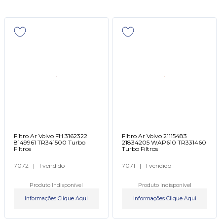
Filtro Ar Volvo FH 3162322
Filtro Ar Volvo 21115483
8149961 TR341500 Turbo
21834205 WAP610 TR331460
Filtros
Turbo Filtros
7072
|
1 vendido
7071
|
1 vendido
Produto Indisponível
Produto Indisponível
Informações Clique Aqui
Informações Clique Aqui