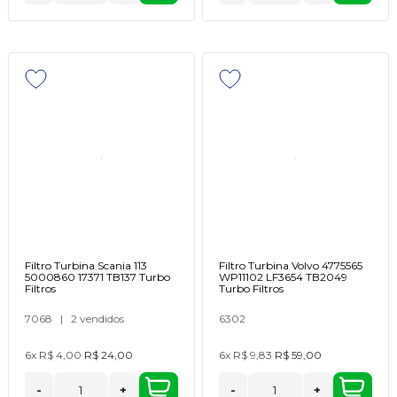
Filtro Turbina Scania 113
Filtro Turbina Volvo 4775565
5000860 17371 TB137 Turbo
WP11102 LF3654 TB2049
Filtros
Turbo Filtros
7068
|
2 vendidos
6302
6x
R$ 4,00
R$ 24,00
6x
R$ 9,83
R$ 59,00
-
+
-
+