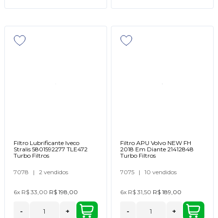
Filtro Lubrificante Iveco
Filtro APU Volvo NEW FH
Stralis 5801592277 TLE472
2018 Em Diante 21412848
Turbo Filtros
Turbo Filtros
7078
|
2 vendidos
7075
|
10 vendidos
6x
R$ 33,00
R$ 198,00
6x
R$ 31,50
R$ 189,00
-
+
-
+