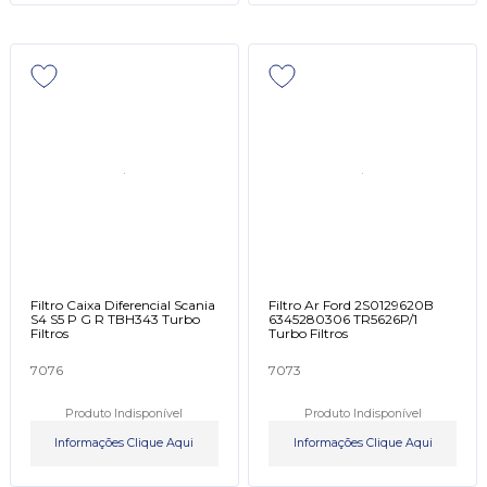
Filtro Caixa Diferencial Scania
Filtro Ar Ford 2S0129620B
S4 S5 P G R TBH343 Turbo
6345280306 TR5626P/1
Filtros
Turbo Filtros
7076
7073
Produto Indisponível
Produto Indisponível
Informações Clique Aqui
Informações Clique Aqui