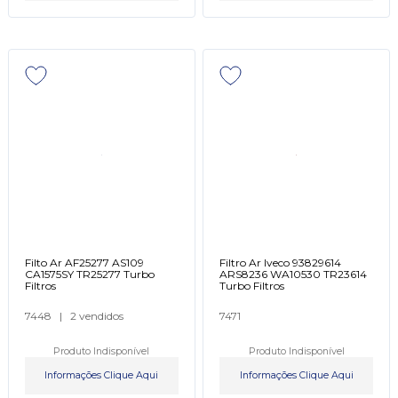
Filto Ar AF25277 AS109
Filtro Ar Iveco 93829614
CA1575SY TR25277 Turbo
ARS8236 WA10530 TR23614
Filtros
Turbo Filtros
7448
|
2 vendidos
7471
Produto Indisponível
Produto Indisponível
Informações Clique Aqui
Informações Clique Aqui