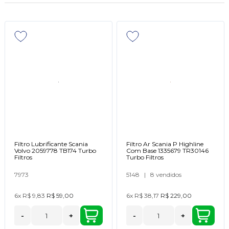
Filtro Lubrificante Scania
Filtro Ar Scania P Highline
Volvo 2059778 TB174 Turbo
Com Base 1335679 TR30146
Filtros
Turbo Filtros
7973
5148
|
8 vendidos
6x
R$ 9,83
R$ 59,00
6x
R$ 38,17
R$ 229,00
-
+
-
+