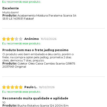
Eu recomendo esse produto.
Excelente
Muito bom!
Produto:
Acabamento Moldura Paralama Scania S4
S5 R LE 1431931 Fabbof
Anônimo
19/02/2026
Eu recomendo esse produto.
Produto bom mas o frete jadlog pessimo
O produto veio bem embalado e deu certo, porém o
frete, na compra optei pela jadlog, prometia 2 dias
úteis, demorou 7 dias, prejuízo.
Produto:
Coletor Oleo Caixa Cambio Scania GR875
2037961 Original
Paulo L.
16/02/2026
Eu recomendo esse produto.
Recomendo muita qualidade e agilidade
10
Produto:
Bucha Rotativo Scania 124 2004 Em