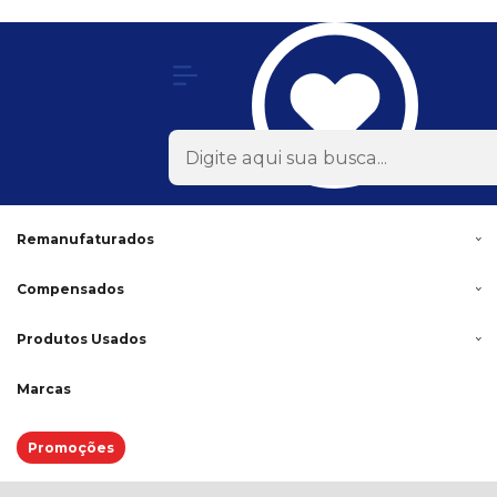
Olá Visitante!
Acesse sua conta e pedidos
Todas as Categorias
Rodas
Acessórios
Lonas
Remanufaturados
Compensados
Produtos Usados
Marcas
Promoções