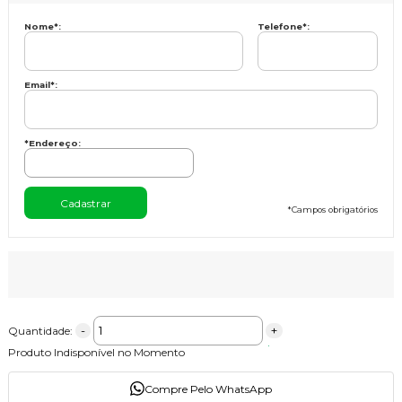
Nome
*
:
Telefone
*
:
Email
*
:
*Endereço:
*
Campos obrigatórios
-
+
Quantidade:
Produto Indisponível no Momento
Compre Pelo WhatsApp