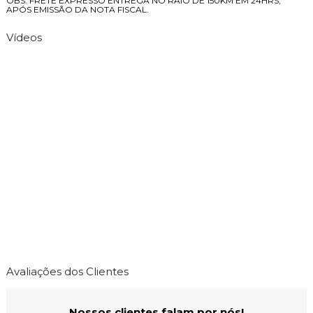
OBS: FRETE EXPRESSO ENTREGA NO RAIO DE 150KM EM 24HRS,
APÓS EMISSÃO DA NOTA FISCAL.
Vídeos
Avaliações dos Clientes
Nossos clientes falam por nós!