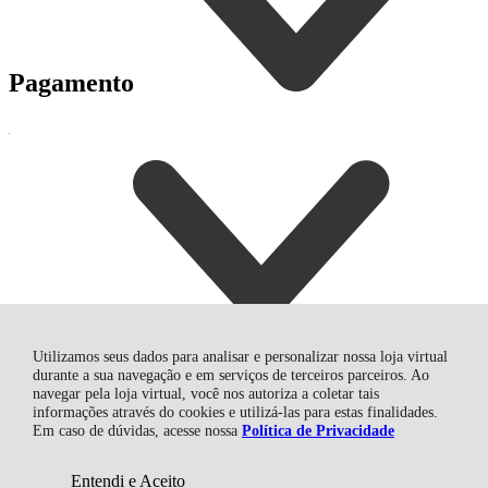
Pagamento
Entrega
Utilizamos seus dados para analisar e personalizar nossa loja virtual
Entregamos Em Todo Brasil
durante a sua navegação e em serviços de terceiros parceiros. Ao
Correios
navegar pela loja virtual, você nos autoriza a coletar tais
informações através do cookies e utilizá-las para estas finalidades.
DR3 AUTOPECAS LTDA, Rua Vereador Manoel Serafim Silvano
Em caso de dúvidas, acesse nossa
Política de Privacidade
- 70 - Prédio Sala 1 - Mato Alto - 88904-160 - Araranguá - SC
CNPJ: 16.852.607/0001-30 | © Todos os direitos reservados - Loja
DR3 - 2026
Entendi e Aceito