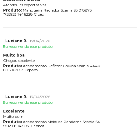
Atendeu as expectativas
Produto:
Mangueira Radiador Scania S5 018873
1755953 1446228 Cipec
Luciano R.
15/04/2026
Eu recomendo esse produto.
Muito boa
Chegou excelente
Produto:
Acabamento Defletor Coluna Scania R440
LD 2162653 Cepam
Luciano R.
13/04/2026
Eu recomendo esse produto.
Excelente
Muito bom!
Produto:
Acabamento Moldura Paralama Scania S4
S5 R LE 1431931 Fabbof