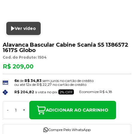
Ver vídeo
Alavanca Bascular Cabine Scania S5 1386572
1617S Globo
Cod. do Produto: 1504
R$ 209,00
6x
de
R$ 34,83
sem juros no cartão de crédito
ou até
12x
de
R$ 22,27
no cartão de crédito
Economize
R$ 4,18
R$ 204,82
à vista no pix
2% OFF
ADICIONAR AO CARRINHO
-
+
Compre Pelo WhatsApp