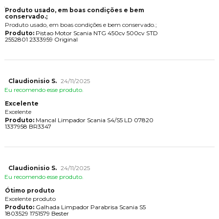
Produto usado, em boas condições e bem
conservado.;
Produto usado, em boas condições e bem conservado.;
Produto:
Pistao Motor Scania NTG 450cv 500cv STD
2552801 2333959 Original
Claudionisio S.
24/11/2025
Eu recomendo esse produto.
Excelente
Excelente
Produto:
Mancal Limpador Scania S4/S5 LD 07820
1337958 BR3347
Claudionisio S.
24/11/2025
Eu recomendo esse produto.
Ótimo produto
Excelente produto
Produto:
Galhada Limpador Parabrisa Scania S5
1803529 1751579 Bester