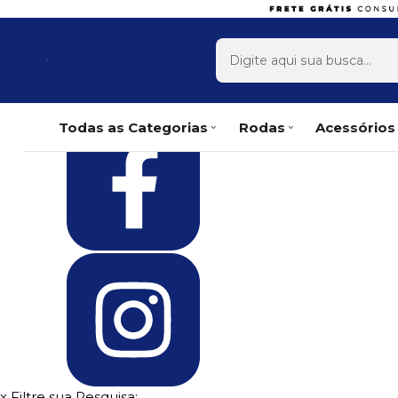
Olá Visitante!
Acesse sua conta e pedidos
Página Inicial
Quem Somos
Como Comprar
Fale Conosco
Favoritos
Todas as Categorias
Rodas
Acessórios
x
Filtre sua Pesquisa: