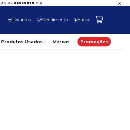
x
Favoritos
Atendimento
Entrar
Produtos Usados
Marcas
Promoções