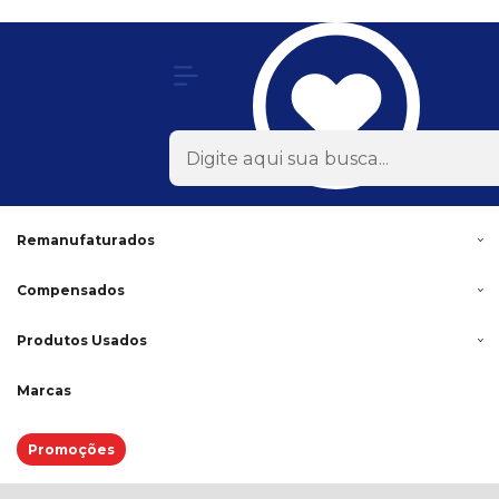
Olá Visitante!
Acesse sua conta e pedidos
Todas as Categorias
Rodas
Acessórios
Lonas
Remanufaturados
Compensados
Produtos Usados
Marcas
Promoções