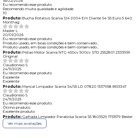
16/02/2026
Eu recomendo esse produto.
Recomendo muita qualidade e agilidade
10
Produto:
Bucha Rotativo Scania 124 2004 Em Diante S4 S5 Euro 5 640
Monthag
Master L.
20/01/2026
Eu recomendo esse produto.
Produto usado, em boas condições e bem conservado.;
Produto usado, em boas condições e bem conservado.;
Produto:
Pistao Motor Scania NTG 450cv 500cv STD 2552801 2333959
Original
Claudionisio S.
24/11/2025
Eu recomendo esse produto.
Excelente
Excelente
Produto:
Mancal Limpador Scania S4/S5 LD 07820 1337958 BR3347
Claudionisio S.
24/11/2025
Eu recomendo esse produto.
Ótimo produto
Excelente produto
Produto:
Galhada Limpador Parabrisa Scania S5 1803529 1751579 Bester
Ver mais avaliações