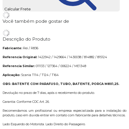
Calcular Frete
Você também pode gostar de
Descrição do Produto
Fabricante:
Rei / R836
Referencia Original:
1422942 / 1429664 / 1430038 / 814882 / 815124
Referencia Similar:
011133 / 127364 / 006224 / ME1348
Aplicação:
Scania T114 / T124 / T164
OBS: BATENTE COM PARAFUSO, TUBO, BATENTE, PORCA M8X1,25.
Devolução no prazo de 7 dias, após o recebimento do produto.
Garantia: Conforme CDC Art. 26.
Recomendamos um profissional ou empresa especializada para a instalação do
produto, caso em duvida entrar em contato com fabricante para detalhes técnicos.
Lado Esquerdo do Motorista. Lado Direito do Passageiro.