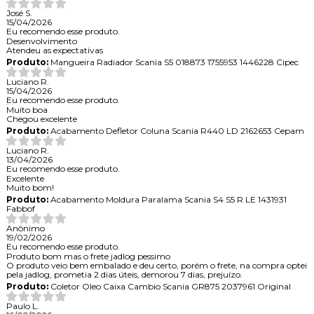
José S.
15/04/2026
Eu recomendo esse produto.
Desenvolvimento
Atendeu as expectativas
Produto:
Mangueira Radiador Scania S5 018873 1755953 1446228 Cipec
Luciano R.
15/04/2026
Eu recomendo esse produto.
Muito boa
Chegou excelente
Produto:
Acabamento Defletor Coluna Scania R440 LD 2162653 Cepam
Luciano R.
13/04/2026
Eu recomendo esse produto.
Excelente
Muito bom!
Produto:
Acabamento Moldura Paralama Scania S4 S5 R LE 1431931
Fabbof
Anônimo
19/02/2026
Eu recomendo esse produto.
Produto bom mas o frete jadlog pessimo
O produto veio bem embalado e deu certo, porém o frete, na compra optei
pela jadlog, prometia 2 dias úteis, demorou 7 dias, prejuízo.
Produto:
Coletor Oleo Caixa Cambio Scania GR875 2037961 Original
Paulo L.