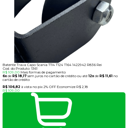
Batente Trava Capo Scania T114 T124 T164 1422942 R836 Rei
Cod. do Produto: 1361
R$ 109,00
Mais formas de pagamento
6x
de
R$ 18,17
sem juros no cartão de crédito
ou até
12x
de
R$ 11,61
no
cartão de crédito
R$ 106,82
à vista no pix
2% OFF
Economize
R$ 2,18
R$ 109,00