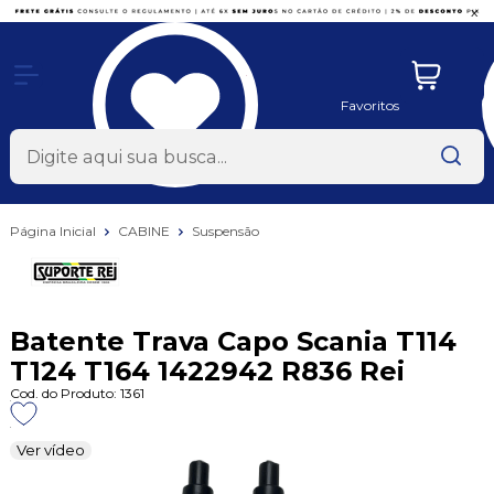
x
Favoritos
Página Inicial
CABINE
Suspensão
Batente Trava Capo Scania T114
T124 T164 1422942 R836 Rei
Cod. do Produto: 1361
Ver vídeo