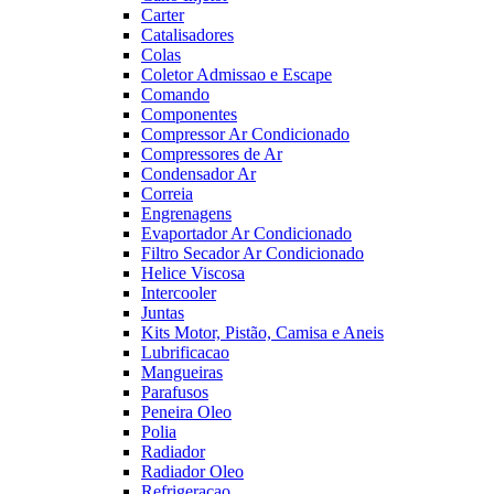
Carter
Catalisadores
Colas
Coletor Admissao e Escape
Comando
Componentes
Compressor Ar Condicionado
Compressores de Ar
Condensador Ar
Correia
Engrenagens
Evaportador Ar Condicionado
Filtro Secador Ar Condicionado
Helice Viscosa
Intercooler
Juntas
Kits Motor, Pistão, Camisa e Aneis
Lubrificacao
Mangueiras
Parafusos
Peneira Oleo
Polia
Radiador
Radiador Oleo
Refrigeracao