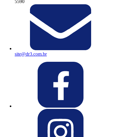
5590
site@dr3.com.br