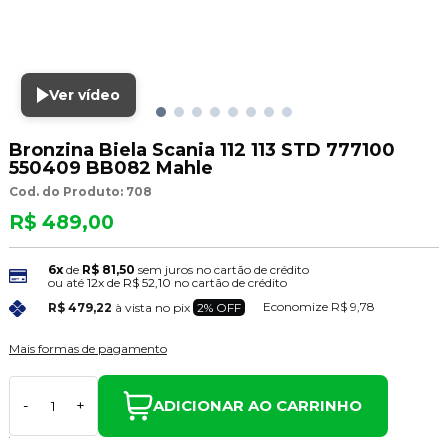
Ver vídeo
Bronzina Biela Scania 112 113 STD 777100
550409 BB082 Mahle
Cod. do Produto: 708
R$ 489,00
6x
de
R$ 81,50
sem juros no cartão de crédito
ou até
12x
de
R$ 52,10
no cartão de crédito
Economize
R$ 9,78
R$ 479,22
à vista no pix
2% OFF
Mais formas de pagamento
ADICIONAR AO CARRINHO
-
+