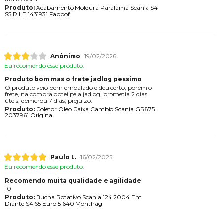
Produto:
Acabamento Moldura Paralama Scania S4
S5 R LE 1431931 Fabbof
Anônimo
19/02/2026
Eu recomendo esse produto.
Produto bom mas o frete jadlog pessimo
O produto veio bem embalado e deu certo, porém o
frete, na compra optei pela jadlog, prometia 2 dias
úteis, demorou 7 dias, prejuízo.
Produto:
Coletor Oleo Caixa Cambio Scania GR875
2037961 Original
Paulo L.
16/02/2026
Eu recomendo esse produto.
Recomendo muita qualidade e agilidade
10
Produto:
Bucha Rotativo Scania 124 2004 Em
Diante S4 S5 Euro 5 640 Monthag