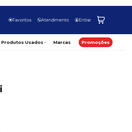
Favoritos
Atendimento
Entrar
Produtos Usados
Marcas
Promoções
i