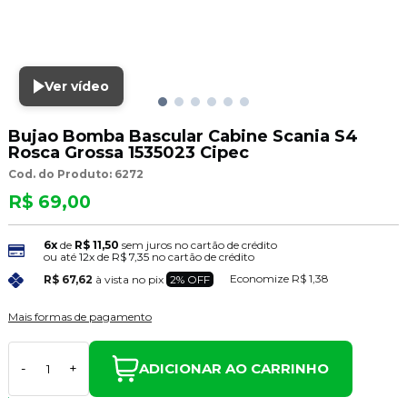
Ver vídeo
Bujao Bomba Bascular Cabine Scania S4
Rosca Grossa 1535023 Cipec
Cod. do Produto: 6272
R$ 69,00
6x
de
R$ 11,50
sem juros no cartão de crédito
ou até
12x
de
R$ 7,35
no cartão de crédito
Economize
R$ 1,38
R$ 67,62
à vista no pix
2% OFF
Mais formas de pagamento
ADICIONAR AO CARRINHO
-
+