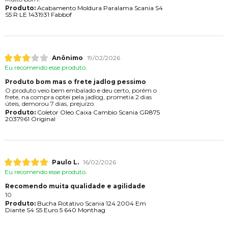
Produto:
Acabamento Moldura Paralama Scania S4
S5 R LE 1431931 Fabbof
Anônimo
19/02/2026
Eu recomendo esse produto.
Produto bom mas o frete jadlog pessimo
O produto veio bem embalado e deu certo, porém o
frete, na compra optei pela jadlog, prometia 2 dias
úteis, demorou 7 dias, prejuízo.
Produto:
Coletor Oleo Caixa Cambio Scania GR875
2037961 Original
Paulo L.
16/02/2026
Eu recomendo esse produto.
Recomendo muita qualidade e agilidade
10
Produto:
Bucha Rotativo Scania 124 2004 Em
Diante S4 S5 Euro 5 640 Monthag