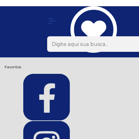
Olá Visitante!
Acesse sua conta e pedidos
Página Inicial
Quem Somos
Como Comprar
Fale Conosco
Favoritos