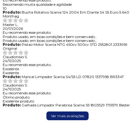
Eu recomendo esse produto.
Recomendo muita qualidade e agilidade
10
Produto:
Bucha Rotativo Scania 124 2004 Em Diante S4 S5 Euro 5 640
Monthag
Master L.
20/01/2026
Eu recomendo esse produto.
Produto usado, em boas condições e bem conservado.;
Produto usado, em boas condições e bem conservado.;
Produto:
Pistao Motor Scania NTG 450cv 500cv STD 2552801 2333959
Original
Claudionisio S.
24/11/2025
Eu recomendo esse produto.
Excelente
Excelente
Produto:
Mancal Limpador Scania S4/S5 LD 07820 1337958 BR3347
Claudionisio S.
24/11/2025
Eu recomendo esse produto.
Ótimo produto
Excelente produto
Produto:
Galhada Limpador Parabrisa Scania S5 1803529 1751579 Bester
Ver mais avaliações