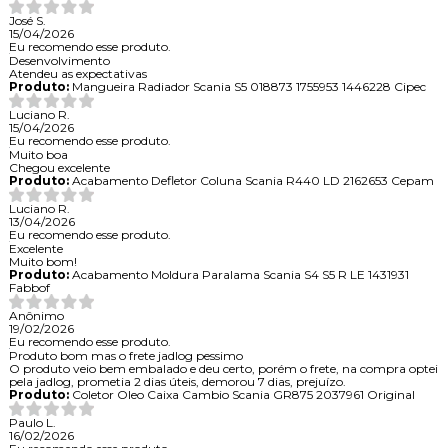
José S.
15/04/2026
Eu recomendo esse produto.
Desenvolvimento
Atendeu as expectativas
Produto:
Mangueira Radiador Scania S5 018873 1755953 1446228 Cipec
Luciano R.
15/04/2026
Eu recomendo esse produto.
Muito boa
Chegou excelente
Produto:
Acabamento Defletor Coluna Scania R440 LD 2162653 Cepam
Luciano R.
13/04/2026
Eu recomendo esse produto.
Excelente
Muito bom!
Produto:
Acabamento Moldura Paralama Scania S4 S5 R LE 1431931
Fabbof
Anônimo
19/02/2026
Eu recomendo esse produto.
Produto bom mas o frete jadlog pessimo
O produto veio bem embalado e deu certo, porém o frete, na compra optei
pela jadlog, prometia 2 dias úteis, demorou 7 dias, prejuízo.
Produto:
Coletor Oleo Caixa Cambio Scania GR875 2037961 Original
Paulo L.
16/02/2026