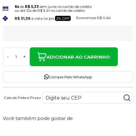
6x
de
R$ 5,33
sem juros no cartão de crédito
ou até
12x
de
R$ 3,41
no cartão de crédito
Economize
R$ 0,64
R$ 31,36
à vista no pix
2% OFF
ADICIONAR AO CARRINHO
-
+
Compre Pelo WhatsApp
Calcule Frete e Prazo
Você também pode gostar de