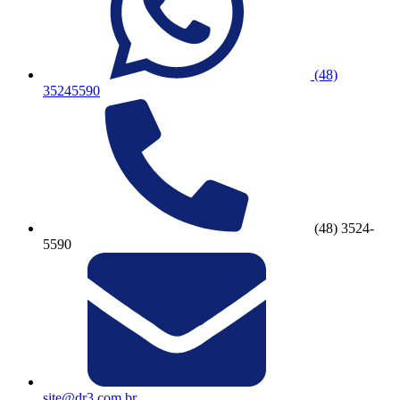
(48)
35245590
(48) 3524-
5590
site@dr3.com.br