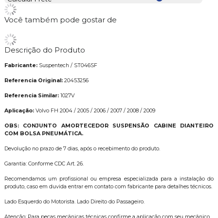
Você também pode gostar de
Descrição do Produto
Fabricante:
Suspentech / ST046SF
Referencia Original:
20453256
Referencia Similar:
1027V
Aplicação:
Volvo FH 2004 / 2005 / 2006 / 2007 / 2008 / 2009
OBS: CONJUNTO AMORTECEDOR SUSPENSÃO CABINE DIANTEIRO
COM BOLSA PNEUMÁTICA.
Devolução no prazo de 7 dias, após o recebimento do produto.
Garantia: Conforme CDC Art. 26.
Recomendamos um profissional ou empresa especializada para a instalação do
produto, caso em duvida entrar em contato com fabricante para detalhes técnicos.
Lado Esquerdo do Motorista. Lado Direito do Passageiro.
Atenção: Para peças mecânicas técnicas confirme a aplicação com seu mecânico.