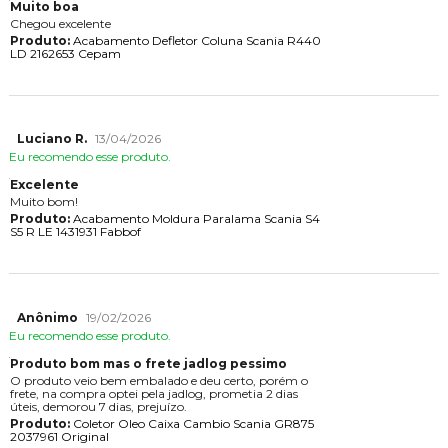
Muito boa
Chegou excelente
Produto:
Acabamento Defletor Coluna Scania R440
LD 2162653 Cepam
Luciano R.
13/04/2026
Eu recomendo esse produto.
Excelente
Muito bom!
Produto:
Acabamento Moldura Paralama Scania S4
S5 R LE 1431931 Fabbof
Anônimo
19/02/2026
Eu recomendo esse produto.
Produto bom mas o frete jadlog pessimo
O produto veio bem embalado e deu certo, porém o
frete, na compra optei pela jadlog, prometia 2 dias
úteis, demorou 7 dias, prejuízo.
Produto:
Coletor Oleo Caixa Cambio Scania GR875
2037961 Original