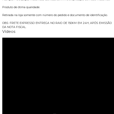
Produto de ótima qualidade.
Retirada na loja somente com número do pedido e documento de identificação.
OBS: FRETE EXPRESSO ENTREGA NO RAIO DE 150KM EM 24H, APÓS EMISSÃO
DA NOTA FISCAL.
Vídeos