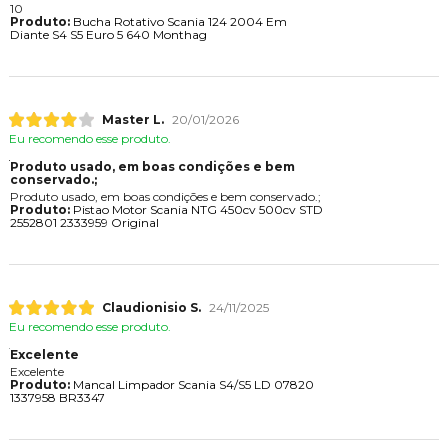
10
Produto:
Bucha Rotativo Scania 124 2004 Em
Diante S4 S5 Euro 5 640 Monthag
Master L.
20/01/2026
Eu recomendo esse produto.
Produto usado, em boas condições e bem
conservado.;
Produto usado, em boas condições e bem conservado.;
Produto:
Pistao Motor Scania NTG 450cv 500cv STD
2552801 2333959 Original
Claudionisio S.
24/11/2025
Eu recomendo esse produto.
Excelente
Excelente
Produto:
Mancal Limpador Scania S4/S5 LD 07820
1337958 BR3347