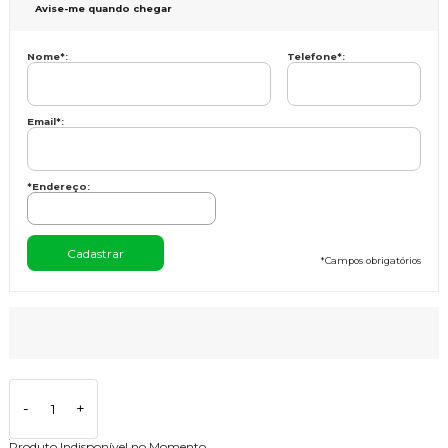
Avise-me quando chegar
Nome
*
:
Telefone
*
:
Email
*
:
*Endereço:
*
Campos obrigatórios
-
+
Produto Indisponível no Momento