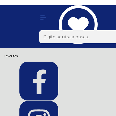
Olá Visitante!
Acesse sua conta e pedidos
Página Inicial
Quem Somos
Como Comprar
Fale Conosco
Favoritos